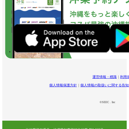
運営情報・標識
利用
個人情報保護方針
個人情報の取扱いに関する告知
©SEEC . Inc