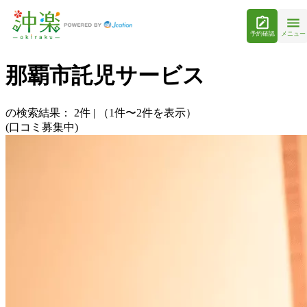
予約確認
メニュー
那覇市託児サービス
の検索結果：
2
件
|
（1件〜2件を表示）
(口コミ募集中)