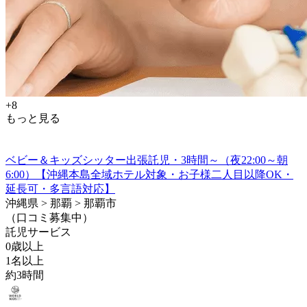
+8
もっと見る
ベビー＆キッズシッター出張託児・3時間～（夜22:00～朝
6:00）【沖縄本島全域ホテル対象・お子様二人目以降OK・
延長可・多言語対応】
沖縄県 > 那覇 > 那覇市
（口コミ募集中）
託児サービス
0歳以上
1名以上
約3時間