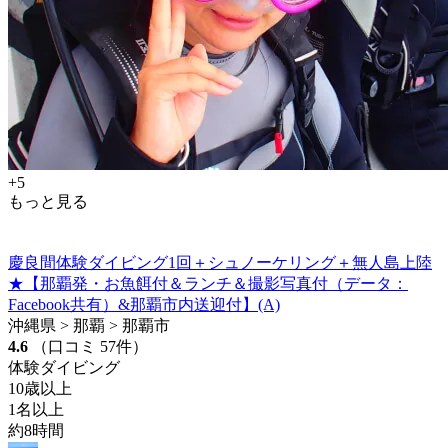
+5
もっと見る
慶良間体験ダイビング1回＋シュノーケリング＋無人島上陸
★【那覇発・お魚餌付＆ランチ＆撮影写真付（データ：
Facebook共有）&那覇市内送迎付】(A)
沖縄県 > 那覇 > 那覇市
4.6
（口コミ 57件）
体験ダイビング
10歳以上
1名以上
約8時間