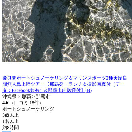
慶良間ボートシュノーケリング＆マリンスポーツ2種★慶良
間無人島上陸ツアー【那覇発・ランチ＆撮影写真付（デー
タ：Facebook共有）&那覇市内送迎付】(B)
沖縄県 > 那覇 > 那覇市
4.6
（口コミ 18件）
ボートシュノーケリング
3歳以上
1名以上
約8時間