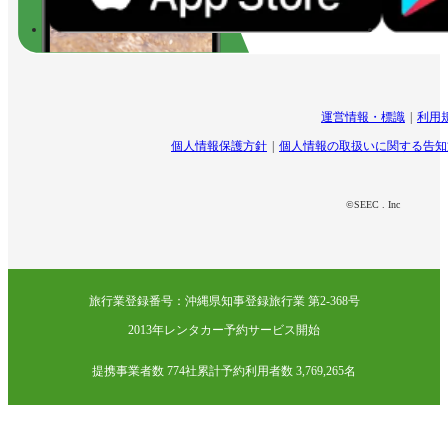
運営情報・標識
利用
個人情報保護方針
個人情報の取扱いに関する告知
©SEEC . Inc
旅行業登録番号：沖縄県知事登録旅行業 第2-368号
2013年レンタカー予約サービス開始
提携事業者数 774社
累計予約利用者数 3,769,265名