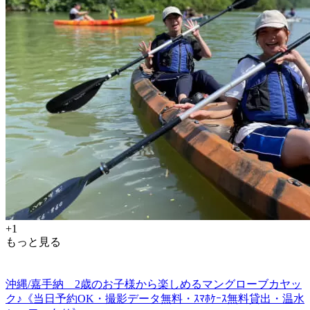
+1
もっと見る
沖縄/嘉手納 2歳のお子様から楽しめるマングローブカヤッ
ク♪《当日予約OK・撮影データ無料・ｽﾏﾎｹｰｽ無料貸出・温水