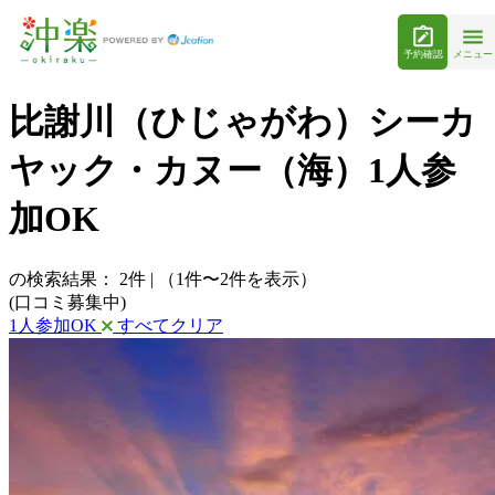
予約確認
メニュー
比謝川（ひじゃがわ）シーカ
ヤック・カヌー（海）1人参
加OK
の検索結果：
2
件
|
（1件〜2件を表示）
(口コミ募集中)
1人参加OK
すべてクリア