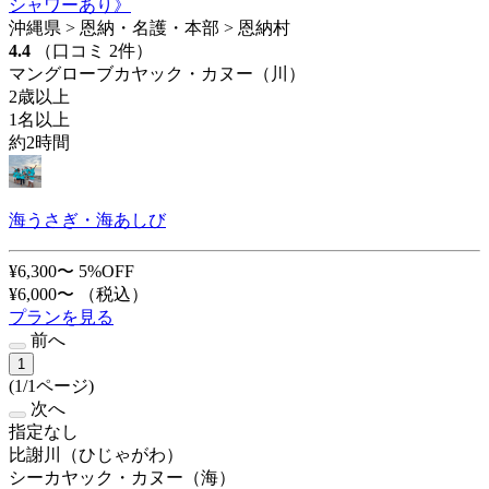
シャワーあり》
沖縄県 > 恩納・名護・本部 > 恩納村
4.4
（口コミ 2件）
マングローブカヤック・カヌー（川）
2歳以上
1名以上
約2時間
海うさぎ・海あしび
¥6,300〜
5%OFF
¥6,000〜
（税込）
プランを見る
前へ
1
(1/1ページ)
次へ
指定なし
比謝川（ひじゃがわ）
シーカヤック・カヌー（海）