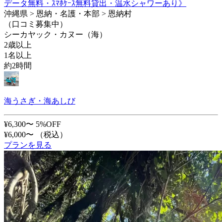
データ無料・ｽﾏﾎｹｰｽ無料貸出・温水シャワーあり》
沖縄県 > 恩納・名護・本部 > 恩納村
（口コミ募集中）
シーカヤック・カヌー（海）
2歳以上
1名以上
約2時間
海うさぎ・海あしび
¥6,300〜
5%OFF
¥6,000〜
（税込）
プランを見る