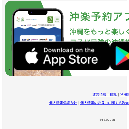
運営情報・標識
利用
個人情報保護方針
個人情報の取扱いに関する告知
©SEEC . Inc