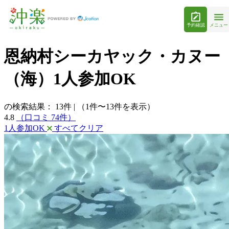
予約確認
メニュー
恩納村シーカヤック・カヌー
（海）1人参加OK
の検索結果：
13
件
|
（1件〜13件を表示）
4.8
（口コミ 74件）
1人参加OK
すべてクリア