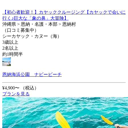
【初心者歓迎！】カヤッククルージング【カヤックで会いに
行く♪巨大な「象の鼻」大冒険】
沖縄県 > 恩納・名護・本部 > 恩納村
（口コミ募集中）
シーカヤック・カヌー（海）
3歳以上
2名以上
約1時間半
恩納海浜公園 ナビービーチ
¥4,900〜
（税込）
プランを見る