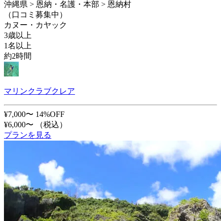
沖縄県 > 恩納・名護・本部 > 恩納村
（口コミ募集中）
カヌー・カヤック
3歳以上
1名以上
約2時間
マリンクラブクレア
¥7,000〜
14%OFF
¥6,000〜
（税込）
プランを見る