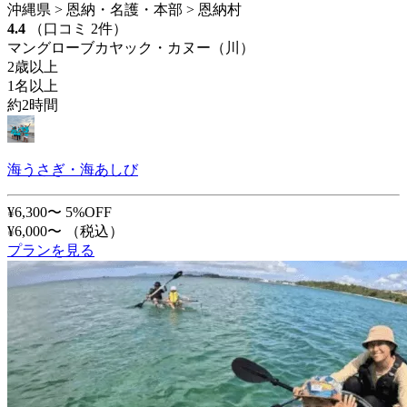
沖縄県 > 恩納・名護・本部 > 恩納村
4.4
（口コミ 2件）
マングローブカヤック・カヌー（川）
2歳以上
1名以上
約2時間
海うさぎ・海あしび
¥6,300〜
5%OFF
¥6,000〜
（税込）
プランを見る