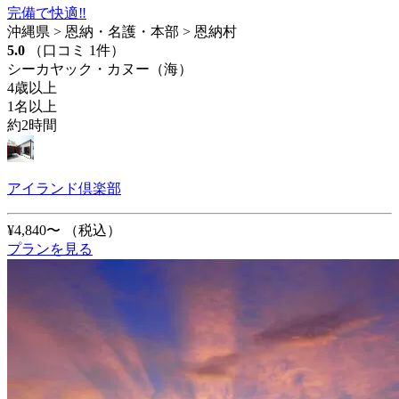
完備で快適‼️
沖縄県 > 恩納・名護・本部 > 恩納村
5.0
（口コミ 1件）
シーカヤック・カヌー（海）
4歳以上
1名以上
約2時間
アイランド倶楽部
¥4,840〜
（税込）
プランを見る