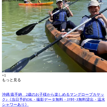
+1
もっと見る
沖縄/嘉手納 2歳のお子様から楽しめるマングローブカヤッ
ク♪《当日予約OK・撮影データ無料・ｽﾏﾎｹｰｽ無料貸出・温水
シャワーあり》