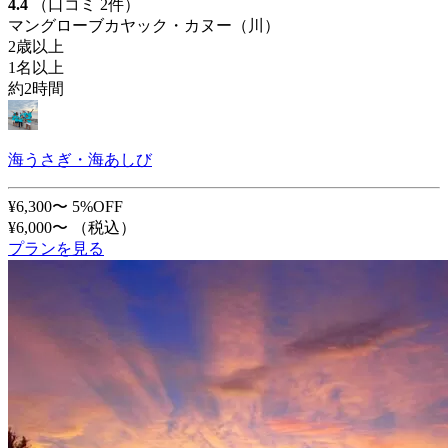
4.4
（口コミ 2件）
マングローブカヤック・カヌー（川）
2歳以上
1名以上
約2時間
海うさぎ・海あしび
¥6,300〜
5%OFF
¥6,000〜
（税込）
プランを見る