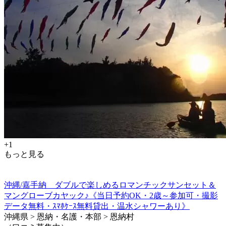
+1
もっと見る
沖縄/嘉手納 ダブルで楽しめるロマンチックサンセット＆
マングローブカヤック♪《当日予約OK・2歳～参加可・撮影
データ無料・ｽﾏﾎｹｰｽ無料貸出・温水シャワーあり》
沖縄県 > 恩納・名護・本部 > 恩納村