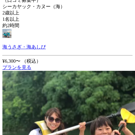
（口コミ募集中）
シーカヤック・カヌー（海）
2歳以上
1名以上
約2時間
海うさぎ・海あしび
¥6,300〜
（税込）
プランを見る