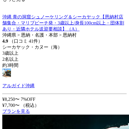
沖縄 青の洞窟シュノーケリング＆シーカヤック【恩納村店
舗集合・マリブビーチ発・3歳以上/身長100cm以上・団体割
あり・近隣ホテル送迎要相談】（A）
沖縄県 > 恩納・名護・本部 > 恩納村
4.9
（口コミ 41件）
シーカヤック・カヌー（海）
3歳以上
2名以上
約3時間
アルガイド沖縄
¥8,250〜
7%OFF
¥7,700〜
（税込）
プランを見る