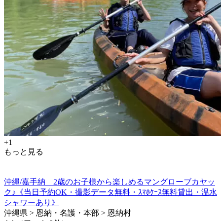
+1
もっと見る
沖縄/嘉手納 2歳のお子様から楽しめるマングローブカヤッ
ク♪《当日予約OK・撮影データ無料・ｽﾏﾎｹｰｽ無料貸出・温水
シャワーあり》
沖縄県 > 恩納・名護・本部 > 恩納村