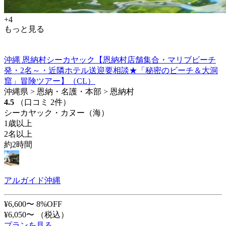
+4
もっと見る
沖縄 恩納村シーカヤック【恩納村店舗集合・マリブビーチ
発・2名～・近隣ホテル送迎要相談★「秘密のビーチ＆大洞
窟」冒険ツアー】（CL）
沖縄県 > 恩納・名護・本部 > 恩納村
4.5
（口コミ 2件）
シーカヤック・カヌー（海）
1歳以上
2名以上
約2時間
アルガイド沖縄
¥6,600〜
8%OFF
¥6,050〜
（税込）
プランを見る