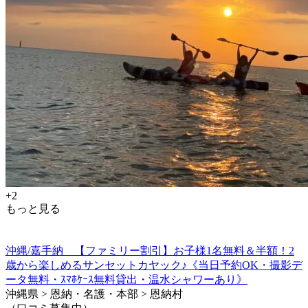
+2
もっと見る
沖縄/嘉手納 【ファミリー割引】お子様1名無料＆半額！2
歳から楽しめるサンセットカヤック♪《当日予約OK・撮影デ
ータ無料・ｽﾏﾎｹｰｽ無料貸出・温水シャワーあり》
沖縄県 > 恩納・名護・本部 > 恩納村