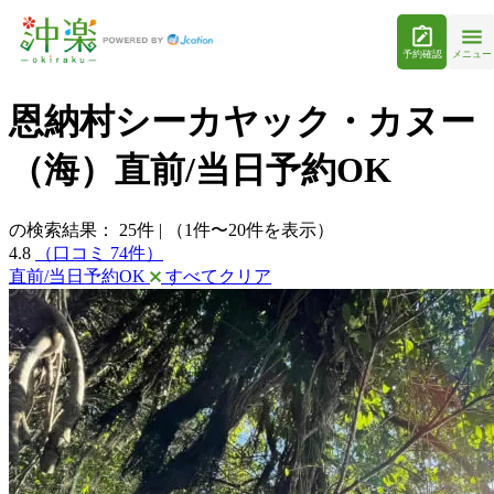
予約確認
メニュー
恩納村シーカヤック・カヌー
（海）直前/当日予約OK
の検索結果：
25
件
|
（1件〜20件を表示）
4.8
（口コミ 74件）
直前/当日予約OK
すべてクリア