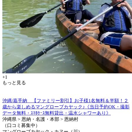
+1
もっと見る
沖縄/嘉手納 【ファミリー割引】お子様1名無料＆半額！２
歳から楽しめるマングローブカヤック♪《当日予約OK・撮影
データ無料・ｽﾏﾎｹｰｽ無料貸出・温水シャワーあり》
沖縄県 > 恩納・名護・本部 > 恩納村
（口コミ募集中）
マングローブカヤック・カヌー（川）