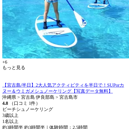
+6
もっと見る
【宮古島/半日】2大人気アクティビティを半日で！SUPorカ
ヌー＆ウミガメシュノーケリング【写真データ無料】
沖縄県 > 宮古島 伊良部島 > 宮古島市
4.8
（口コミ 1件）
ビーチシュノーケリング
3歳以上
1名以上
約3時間半 約3時間半｜体験時間：2.5時間