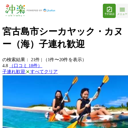
予約確認
メニュー
宮古島市シーカヤック・カヌ
ー（海）子連れ歓迎
の検索結果：
21
件
|
（1件〜20件を表示）
4.8
（口コミ 18件）
子連れ歓迎
すべてクリア