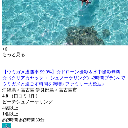
+6
もっと見る
【ウミガメ遭遇率 99.9%】☆ドローン撮影＆水中撮影無料
☆《クリアカヤック ＋ シュノーケリング》-2時間プラン- で
ウミガメと過ごす時間を満喫♪ ファミリー大歓迎♪
沖縄県 > 宮古島 伊良部島 > 宮古島市
4.8
（口コミ 1件）
ビーチシュノーケリング
4歳以上
1名以上
約2時間 約2時間30分