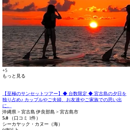
+5
もっと見る
【至極のサンセットツアー】◆ 台数限定 ◆ 宮古島の夕日を
独り占め♪ カップルやご夫婦、お友達やご家族での思い出
に。
沖縄県 > 宮古島 伊良部島 > 宮古島市
5.0
（口コミ 1件）
シーカヤック・カヌー（海）