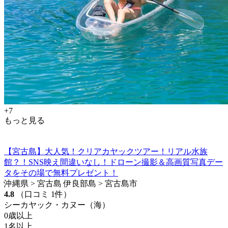
+7
もっと見る
【宮古島】大人気！クリアカヤックツアー！リアル水族
館？！SNS映え間違いなし！ドローン撮影＆高画質写真デー
タをその場で無料プレゼント！
沖縄県 > 宮古島 伊良部島 > 宮古島市
4.8
（口コミ 1件）
シーカヤック・カヌー（海）
0歳以上
1名以上