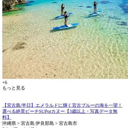
+6
もっと見る
【宮古島/半日】エメラルドに輝く宮古ブルーの海を一望！
選べる絶景ビーチSUPorカヌー【3歳以上・写真データ無
料】
沖縄県 > 宮古島 伊良部島 > 宮古島市