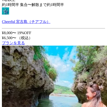
約1時間半 集合〜解散まで約1時間半
Cheerful 宮古島（チアフル）
¥8,000〜
19%OFF
¥6,500〜
（税込）
プランを見る