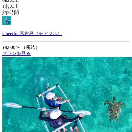
0歳以上
1名以上
約2時間
Cheerful 宮古島（チアフル）
¥8,000〜
（税込）
プランを見る