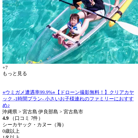
+7
もっと見る
⭐︎ウミガメ遭遇率99.9%⭐︎【ドローン撮影無料！】クリアカヤ
ック -1時間プラン- 小さいお子様連れのファミリーにおすす
め♪
沖縄県 > 宮古島 伊良部島 > 宮古島市
4.9
（口コミ 7件）
シーカヤック・カヌー（海）
0歳以上
1名以上