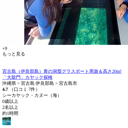
+9
もっと見る
宮古島（伊良部島）青の洞窟グラスボート周遊＆高さ20m!
「大龍門」カヤック探検
沖縄県 > 宮古島 伊良部島 > 宮古島市
4.7
（口コミ 7件）
シーカヤック・カヌー（海）
0歳以上
2名以上
約1時間