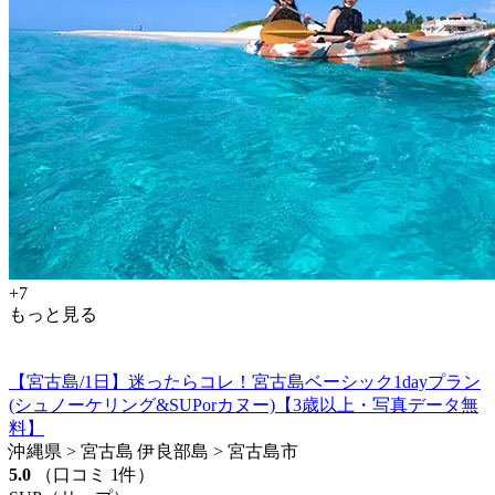
+7
もっと見る
【宮古島/1日】迷ったらコレ！宮古島ベーシック1dayプラン
(シュノーケリング&SUPorカヌー)【3歳以上・写真データ無
料】
沖縄県 > 宮古島 伊良部島 > 宮古島市
5.0
（口コミ 1件）