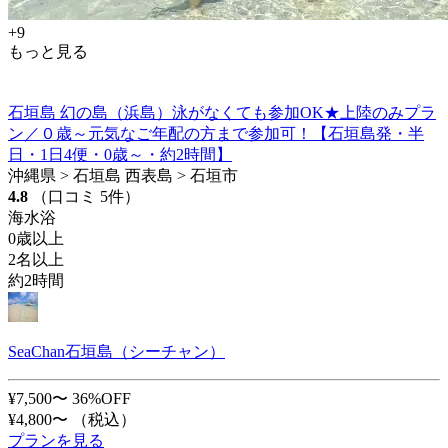
+9
もっと見る
石垣島 幻の島（浜島）泳がなくても参加OK★上陸のみプラ
ン／０歳～元気なご年配の方まで参加可！【石垣島発・半
日・1日4便・0歳～・約2時間】
沖縄県 > 石垣島 西表島 > 石垣市
4.8
（口コミ 5件）
海水浴
0歳以上
2名以上
約2時間
SeaChan石垣島（シーチャン）
¥7,500〜
36%OFF
¥4,800〜
（税込）
プランを見る