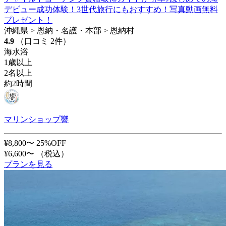
デビュー成功体験！3世代旅行にもおすすめ！写真動画無料
プレゼント！
沖縄県 > 恩納・名護・本部 > 恩納村
4.9
（口コミ 2件）
海水浴
1歳以上
2名以上
約2時間
マリンショップ響
¥8,800〜
25%OFF
¥6,600〜
（税込）
プランを見る