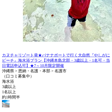
カヌチャリゾート発★バナナボートで行く大自然『やしがに
ビーチ』海水浴プラン【沖縄本島北部・3歳以上・1名可・当
日電話申込可】★7～10月限定開催
沖縄県 > 恩納・名護・本部 > 名護市
（口コミ募集中）
海水浴
3歳以上
1名以上
約1時間半