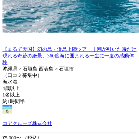
【まるで天国】幻の島・浜島上陸ツアー｜潮が引いた時だけ
現れる奇跡の絶景、360度海に囲まれる一生に一度の感動体
験
沖縄県 > 石垣島 西表島 > 石垣市
（口コミ募集中）
海水浴
4歳以上
1名以上
約1時間半
コアクルーズ株式会社
¥5,000〜
（税込）