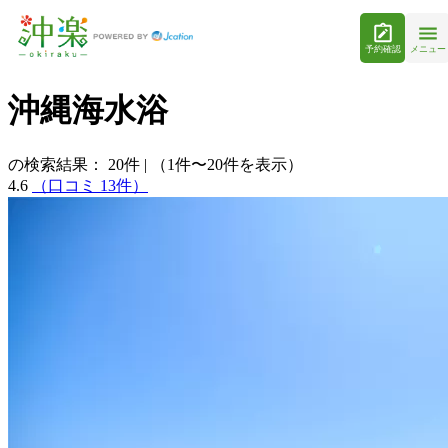
予約確認
メニュー
沖縄海水浴
の検索結果：
20
件
|
（1件〜20件を表示）
4.6
（口コミ 13件）