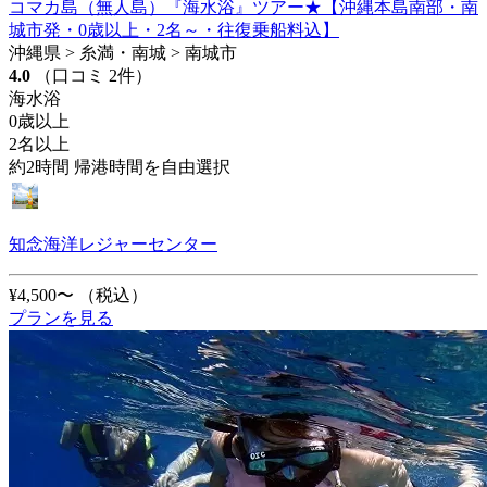
コマカ島（無人島）『海水浴』ツアー★【沖縄本島南部・南
城市発・0歳以上・2名～・往復乗船料込】
沖縄県 > 糸満・南城 > 南城市
4.0
（口コミ 2件）
海水浴
0歳以上
2名以上
約2時間 帰港時間を自由選択
知念海洋レジャーセンター
¥4,500〜
（税込）
プランを見る