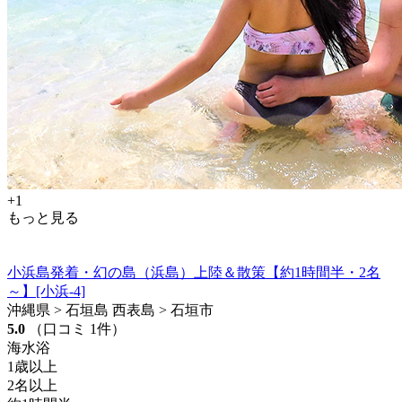
+1
もっと見る
小浜島発着・幻の島（浜島）上陸＆散策【約1時間半・2名
～】[小浜-4]
沖縄県 > 石垣島 西表島 > 石垣市
5.0
（口コミ 1件）
海水浴
1歳以上
2名以上