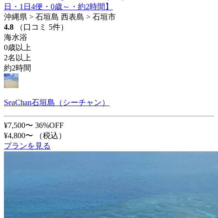
日・1日4便・0歳～・約2時間】
沖縄県 > 石垣島 西表島 > 石垣市
4.8
（口コミ 5件）
海水浴
0歳以上
2名以上
約2時間
SeaChan石垣島（シーチャン）
¥7,500〜
36%OFF
¥4,800〜
（税込）
プランを見る