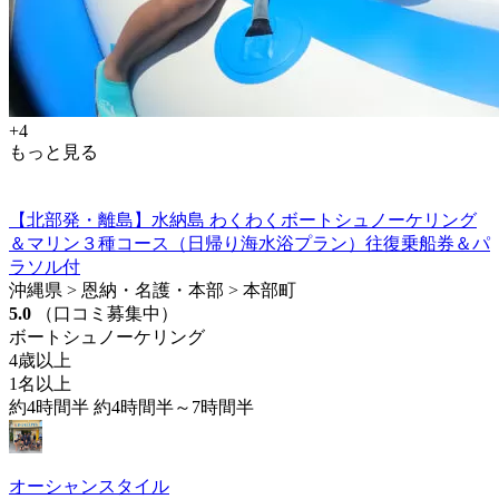
+4
もっと見る
【北部発・離島】水納島 わくわくボートシュノーケリング
＆マリン３種コース（日帰り海水浴プラン）往復乗船券＆パ
ラソル付
沖縄県 > 恩納・名護・本部 > 本部町
5.0
（口コミ募集中）
ボートシュノーケリング
4歳以上
1名以上
約4時間半 約4時間半～7時間半
オーシャンスタイル