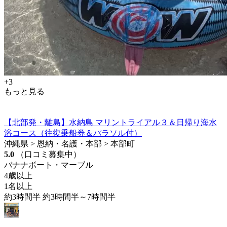
+3
もっと見る
【北部発・離島】水納島 マリントライアル３＆日帰り海水
浴コース（往復乗船券＆パラソル付）
沖縄県 > 恩納・名護・本部 > 本部町
5.0
（口コミ募集中）
バナナボート・マーブル
4歳以上
1名以上
約3時間半 約3時間半～7時間半