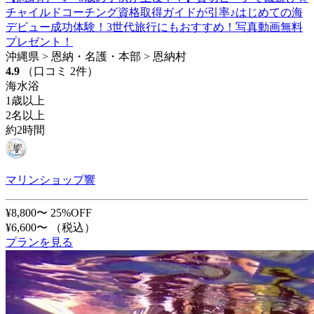
チャイルドコーチング資格取得ガイドが引率♪はじめての海
デビュー成功体験！3世代旅行にもおすすめ！写真動画無料
プレゼント！
沖縄県 > 恩納・名護・本部 > 恩納村
4.9
（口コミ 2件）
海水浴
1歳以上
2名以上
約2時間
マリンショップ響
¥8,800〜
25%OFF
¥6,600〜
（税込）
プランを見る