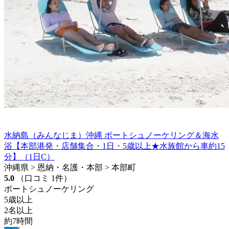
水納島（みんなじま）沖縄 ボートシュノーケリング＆海水
浴【本部港発・店舗集合・1日・5歳以上★水族館から車約15
分】（1日C）
沖縄県 > 恩納・名護・本部 > 本部町
5.0
（口コミ 1件）
ボートシュノーケリング
5歳以上
2名以上
約7時間