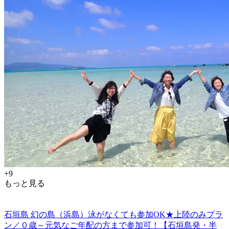
+9
もっと見る
石垣島 幻の島（浜島）泳がなくても参加OK★上陸のみプラ
ン／０歳～元気なご年配の方まで参加可！【石垣島発・半