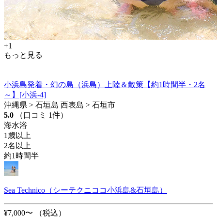
+1
もっと見る
小浜島発着・幻の島（浜島）上陸＆散策【約1時間半・2名
～】[小浜-4]
沖縄県 > 石垣島 西表島 > 石垣市
5.0
（口コミ 1件）
海水浴
1歳以上
2名以上
約1時間半
Sea Technico（シーテクニココ小浜島&石垣島）
¥7,000〜
（税込）