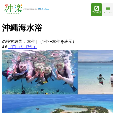
予約確認
メニュー
沖縄海水浴
の検索結果：
20
件
|
（1件〜20件を表示）
4.6
（口コミ 13件）