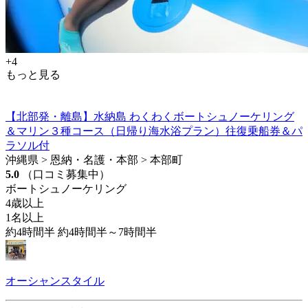
+4
もっと見る
【北部発・離島】水納島 わくわくボートシュノーケリング
＆マリン３種コース（日帰り海水浴プラン）往復乗船券＆パ
ラソル付
沖縄県 > 恩納・名護・本部 > 本部町
5.0
（口コミ募集中）
ボートシュノーケリング
4歳以上
1名以上
約4時間半 約4時間半～7時間半
オーシャンスタイル