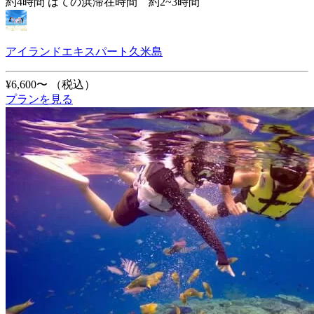
約4時間 はての浜滞在時間 約2~3時間
アイランドエキスパート久米島
¥6,600〜
（税込）
プランを見る