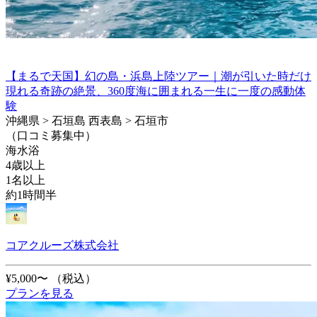
【まるで天国】幻の島・浜島上陸ツアー｜潮が引いた時だけ
現れる奇跡の絶景、360度海に囲まれる一生に一度の感動体
験
沖縄県 > 石垣島 西表島 > 石垣市
（口コミ募集中）
海水浴
4歳以上
1名以上
約1時間半
コアクルーズ株式会社
¥5,000〜
（税込）
プランを見る