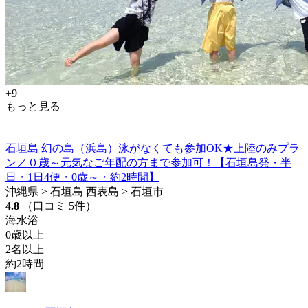
+9
もっと見る
石垣島 幻の島（浜島）泳がなくても参加OK★上陸のみプラ
ン／０歳～元気なご年配の方まで参加可！【石垣島発・半
日・1日4便・0歳～・約2時間】
沖縄県 > 石垣島 西表島 > 石垣市
4.8
（口コミ 5件）
海水浴
0歳以上
2名以上
約2時間