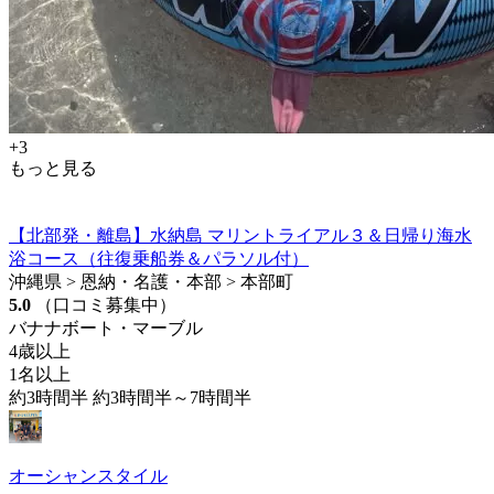
+3
もっと見る
【北部発・離島】水納島 マリントライアル３＆日帰り海水
浴コース（往復乗船券＆パラソル付）
沖縄県 > 恩納・名護・本部 > 本部町
5.0
（口コミ募集中）
バナナボート・マーブル
4歳以上
1名以上
約3時間半 約3時間半～7時間半
オーシャンスタイル