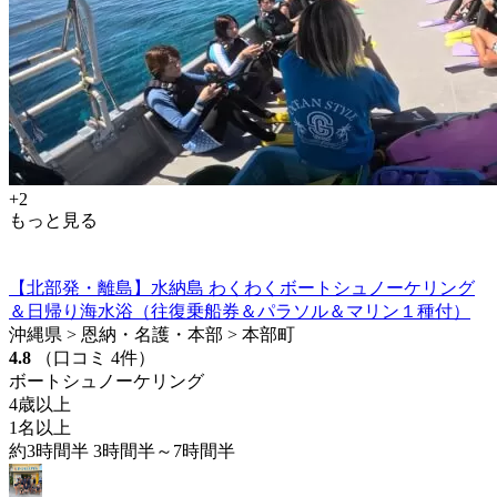
+2
もっと見る
【北部発・離島】水納島 わくわくボートシュノーケリング
＆日帰り海水浴（往復乗船券＆パラソル＆マリン１種付）
沖縄県 > 恩納・名護・本部 > 本部町
4.8
（口コミ 4件）
ボートシュノーケリング
4歳以上
1名以上
約3時間半 3時間半～7時間半