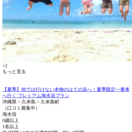
+2
もっと見る
【夏季】他では行けない本物のはての浜へ！夏季限定一番奥
へ行く プレミアム海水浴プラン
沖縄県 > 久米島 > 久米島町
（口コミ募集中）
海水浴
0歳以上
1名以上