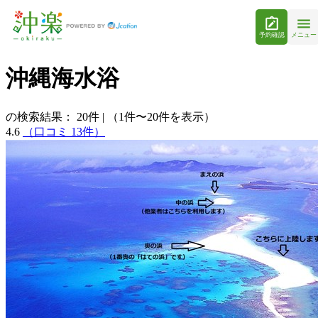
予約確認
メニュー
沖縄海水浴
の検索結果：
20
件
|
（1件〜20件を表示）
4.6
（口コミ 13件）