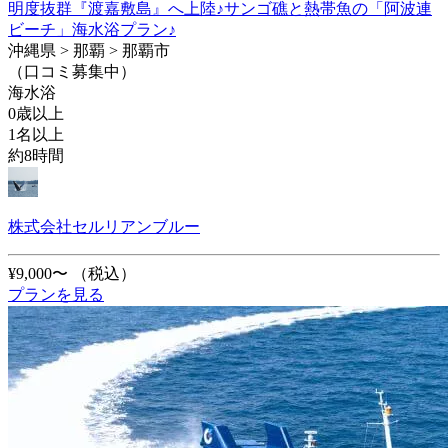
明度抜群『渡嘉敷島』へ上陸♪サンゴ礁と熱帯魚の「阿波連
ビーチ」海水浴プラン♪
沖縄県 > 那覇 > 那覇市
（口コミ募集中）
海水浴
0歳以上
1名以上
約8時間
株式会社セルリアンブルー
¥9,000〜
（税込）
プランを見る