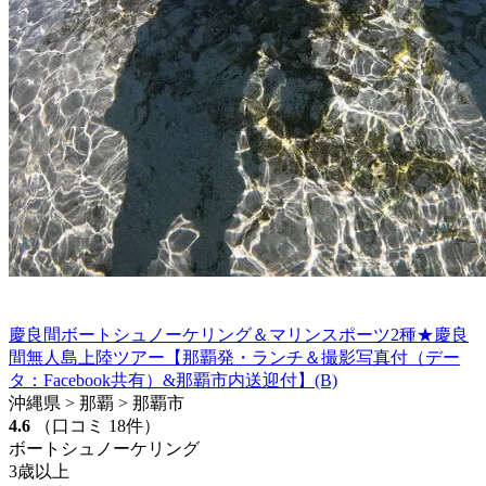
慶良間ボートシュノーケリング＆マリンスポーツ2種★慶良
間無人島上陸ツアー【那覇発・ランチ＆撮影写真付（デー
タ：Facebook共有）&那覇市内送迎付】(B)
沖縄県 > 那覇 > 那覇市
4.6
（口コミ 18件）
ボートシュノーケリング
3歳以上