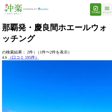
予約確認
メニュー
那覇発・慶良間ホエールウォ
ッチング
の検索結果：
2
件
|
（1件〜2件を表示）
4.6
（口コミ 195件）