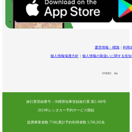
運営情報・標識
利用
個人情報保護方針
個人情報の取扱いに関する告知
©SEEC . Inc
旅行業登録番号：沖縄県知事登録旅行業 第2-368号
2013年レンタカー予約サービス開始
提携事業者数 774社
累計予約利用者数 3,769,265名