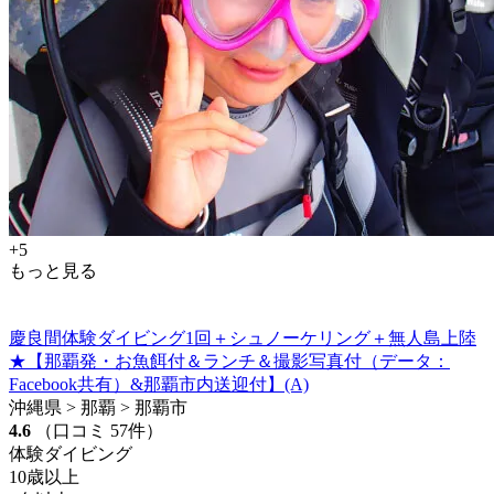
+5
もっと見る
慶良間体験ダイビング1回＋シュノーケリング＋無人島上陸
★【那覇発・お魚餌付＆ランチ＆撮影写真付（データ：
Facebook共有）&那覇市内送迎付】(A)
沖縄県 > 那覇 > 那覇市
4.6
（口コミ 57件）
体験ダイビング
10歳以上