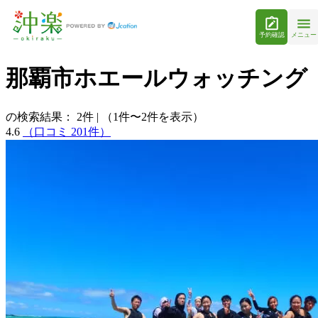
予約確認
メニュー
那覇市ホエールウォッチング
の検索結果：
2
件
|
（1件〜2件を表示）
4.6
（口コミ 201件）