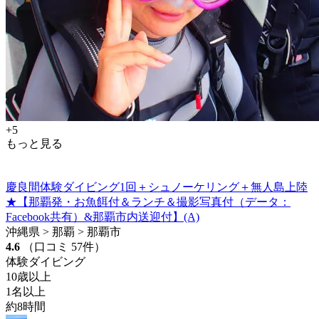
+5
もっと見る
慶良間体験ダイビング1回＋シュノーケリング＋無人島上陸
★【那覇発・お魚餌付＆ランチ＆撮影写真付（データ：
Facebook共有）&那覇市内送迎付】(A)
沖縄県 > 那覇 > 那覇市
4.6
（口コミ 57件）
体験ダイビング
10歳以上
1名以上
約8時間