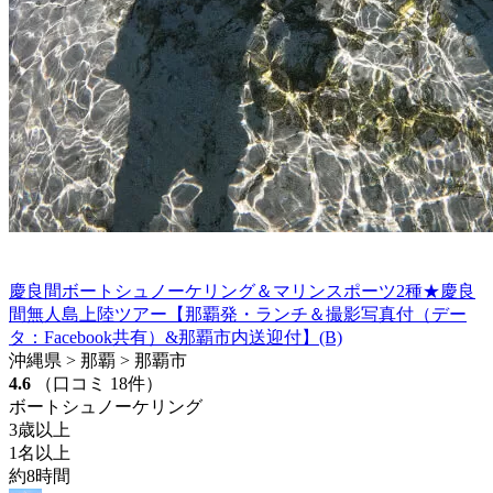
慶良間ボートシュノーケリング＆マリンスポーツ2種★慶良
間無人島上陸ツアー【那覇発・ランチ＆撮影写真付（デー
タ：Facebook共有）&那覇市内送迎付】(B)
沖縄県 > 那覇 > 那覇市
4.6
（口コミ 18件）
ボートシュノーケリング
3歳以上
1名以上
約8時間