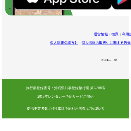
運営情報・標識
利用
個人情報保護方針
個人情報の取扱いに関する告知
©SEEC . Inc
旅行業登録番号：沖縄県知事登録旅行業 第2-368号
2013年レンタカー予約サービス開始
提携事業者数 774社
累計予約利用者数 3,769,265名