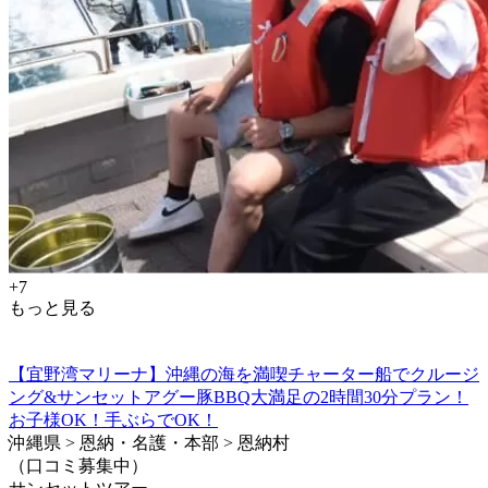
+7
もっと見る
【宜野湾マリーナ】沖縄の海を満喫チャーター船でクルージ
ング&サンセットアグー豚BBQ大満足の2時間30分プラン！
お子様OK！手ぶらでOK！
沖縄県 > 恩納・名護・本部 > 恩納村
（口コミ募集中）