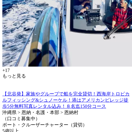
+17
もっと見る
【北谷発】家族やグループで船を完全貸切！西海岸トロピカ
ルフィッシング&シュノーケル！港はアメリカンビレッジ徒
歩5分無料写真レンタル込み！８名迄150分コース
沖縄県 > 恩納・名護・本部 > 恩納村
（口コミ募集中）
ボート・クルーザーチャーター（貸切）
5歳以上