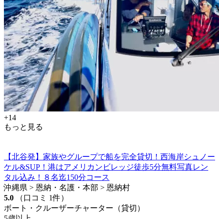
+14
もっと見る
【北谷発】家族やグループで船を完全貸切！西海岸シュノー
ケル&SUP！港はアメリカンビレッジ徒歩5分無料写真レン
タル込み！８名迄150分コース
沖縄県 > 恩納・名護・本部 > 恩納村
5.0
（口コミ 1件）
ボート・クルーザーチャーター（貸切）
5歳以上