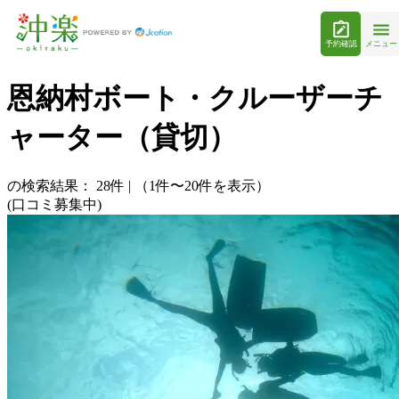
予約確認
メニュー
恩納村ボート・クルーザーチ
ャーター（貸切）
の検索結果：
28
件
|
（1件〜20件を表示）
(口コミ募集中)