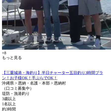
+8
もっと見る
【三重城港・海釣り】半日チャーター五目釣り3時間プラ
ン！お子様OK！手ぶらでOK！
沖縄県 > 恩納・名護・本部 > 恩納村
（口コミ募集中）
堤防・漁港釣り
3歳以上
1名以上
約3時間