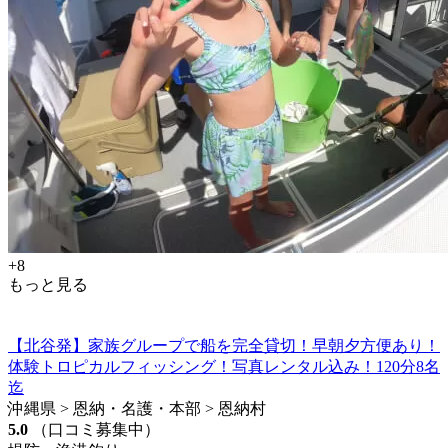
+8
もっと見る
【北谷発】家族グループで船を完全貸切！早朝夕方便あり！
体験トロピカルフィッシング！写真レンタル込み！120分8名
迄
沖縄県 > 恩納・名護・本部 > 恩納村
5.0
（口コミ募集中）