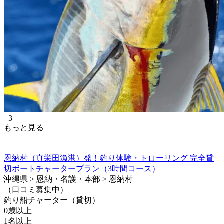
+3
もっと見る
恩納村（真栄田漁港）発！釣り体験・トローリング 完全貸
切ボートチャータープラン（3時間コース）
沖縄県 > 恩納・名護・本部 > 恩納村
（口コミ募集中）
釣り船チャーター（貸切）
0歳以上
1名以上