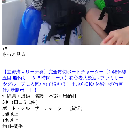
+5
もっと見る
【宜野湾マリーナ発】完全貸切ボートチャーター【沖縄体験
五目 船釣り・３.５時間コース】初心者大歓迎♪ ファミリー
やグループに人気♪ お子様も◎！ 手ぶらOK♪ 体験中の写真
付♪ 新艇ボート！
沖縄県 > 恩納・名護・本部 > 恩納村
5.0
（口コミ 1件）
ボート・クルーザーチャーター（貸切）
3歳以上
1名以上
約3時間半