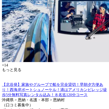
+14
もっと見る
【北谷発】家族やグループで船を完全貸切！早朝夕方便あ
り！西海岸ボートシュノーケル！港はアメリカンビレッジ徒
歩5分無料写真レンタル込み！８名迄120分コース
沖縄県 > 恩納・名護・本部 > 恩納村
（口コミ募集中）