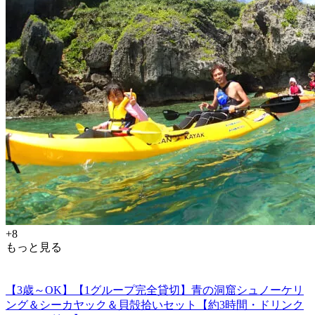
+8
もっと見る
【3歳～OK】【1グループ完全貸切】青の洞窟シュノーケリ
ング＆シーカヤック＆貝殻拾いセット【約3時間・ドリンク