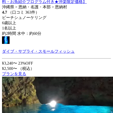
料・お魚紹介プログラム付き★沖楽限定価格】
沖縄県 > 恩納・名護・本部 > 恩納村
4.7
（口コミ 363件）
ビーチシュノーケリング
6歳以上
1名以上
約2時間 水中：約60分
ダイブ・サプライ・スモールフィッシュ
¥3,240〜
23%OFF
¥2,500〜
（税込）
プランを見る