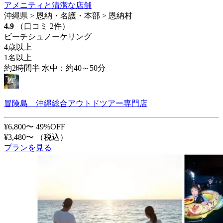
アメニティと清潔な店舗
沖縄県 > 恩納・名護・本部 > 恩納村
4.9
（口コミ 2件）
ビーチシュノーケリング
4歳以上
1名以上
約2時間半 水中：約40～50分
冒険島 沖縄総合アウトドツアー専門店
¥6,800〜
49%OFF
¥3,480〜
（税込）
プランを見る