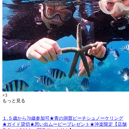
+3
もっと見る
１.５歳から70歳参加可★青の洞窟ビーチシュノーケリング
★ガイド貸切★思い出ムービープレゼント★沖楽限定【店舗