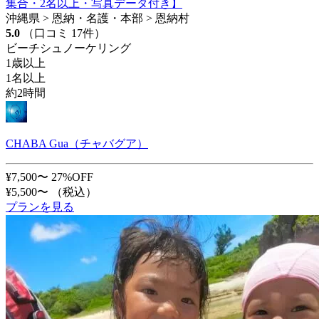
集合・2名以上・写真データ付き】
沖縄県 > 恩納・名護・本部 > 恩納村
5.0
（口コミ 17件）
ビーチシュノーケリング
1歳以上
1名以上
約2時間
CHABA Gua（チャバグア）
¥7,500〜
27%OFF
¥5,500〜
（税込）
プランを見る