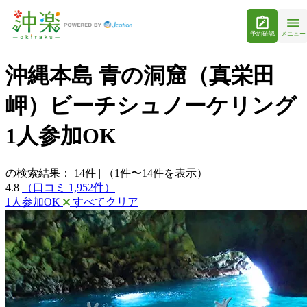
予約確認
メニュー
沖縄本島 青の洞窟（真栄田
岬）ビーチシュノーケリング
1人参加OK
の検索結果：
14
件
|
（1件〜14件を表示）
4.8
（口コミ 1,952件）
1人参加OK
すべてクリア