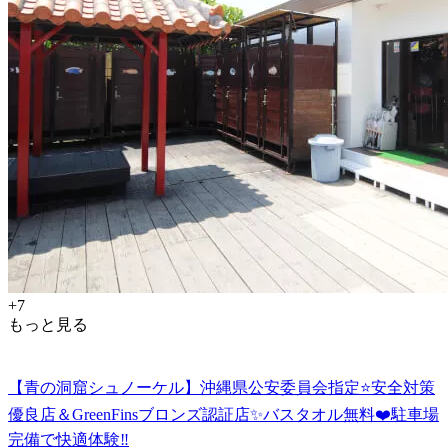
+7
もっと見る
【青の洞窟シュノーケル】沖縄県公安委員会指定⭐️安全対策
優良店＆GreenFinsブロンズ認証店✨バスタオル無料❤️駐車場
完備で快適体験‼️