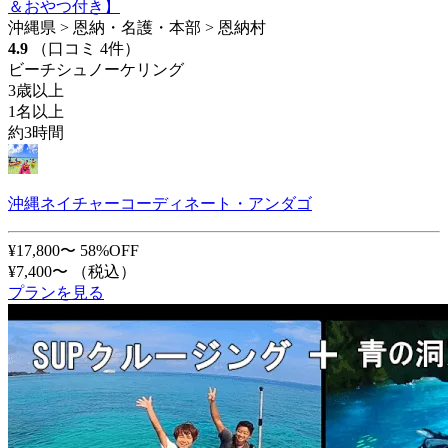
＆おやつ付き】
沖縄県 > 恩納・名護・本部 > 恩納村
4.9
（口コミ 4件）
ビーチシュノーケリング
3歳以上
1名以上
約3時間
沖縄ネイチャーコーディネート・アンダゴ
¥17,800〜
58%OFF
¥7,400〜
（税込）
プランを見る