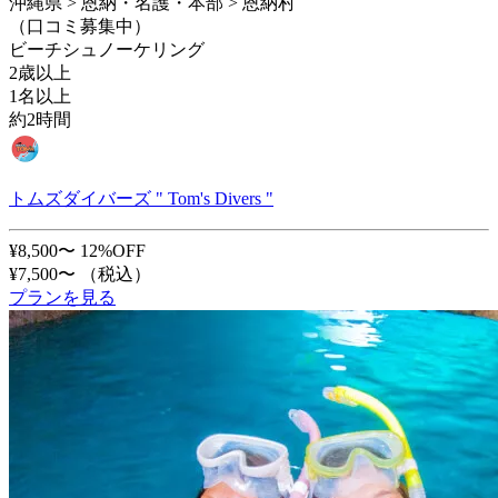
沖縄県 > 恩納・名護・本部 > 恩納村
（口コミ募集中）
ビーチシュノーケリング
2歳以上
1名以上
約2時間
トムズダイバーズ " Tom's Divers "
¥8,500〜
12%OFF
¥7,500〜
（税込）
プランを見る