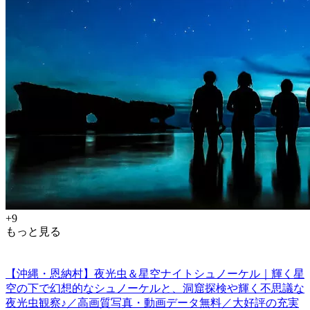
+9
もっと見る
【沖縄・恩納村】夜光虫＆星空ナイトシュノーケル｜輝く星
空の下で幻想的なシュノーケルと、洞窟探検や輝く不思議な
夜光虫観察♪／高画質写真・動画データ無料／大好評の充実