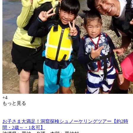
+4
もっと見る
お子さま大満足！洞窟探検シュノーケリングツアー【約2時
間・2歳～・1名可】