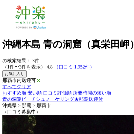
沖縄本島 青の洞窟（真栄田
の検索結果：
3
件
|
（1件〜3件を表示）
4.8
（口コミ 1,952件）
お気に入り
那覇市内送迎可
すべてクリア
おすすめ順
安い順
口コミ評価順
所要時間の短い順
青の洞窟ビーチシュノーケリング★那覇送迎付
沖縄県 > 那覇 > 那覇市
（口コミ募集中）