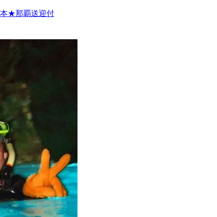
1本★那覇送迎付