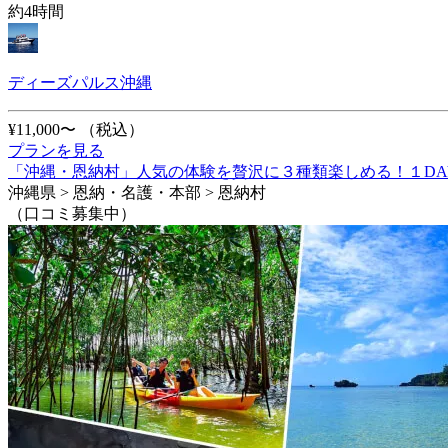
約4時間
ディーズパルス沖縄
¥11,000〜
（税込）
プランを見る
「沖縄・恩納村」人気の体験を贅沢に３種類楽しめる！１DA
沖縄県 > 恩納・名護・本部 > 恩納村
（口コミ募集中）