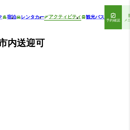
アクティビティ
ク
宿泊
レンタカー
観光バス
予約確認
メ
市内送迎可