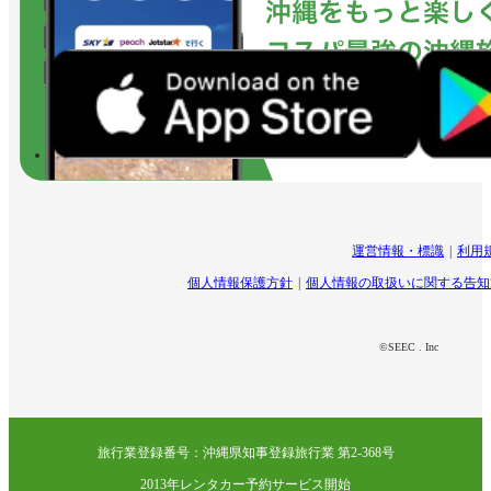
運営情報・標識
利用
個人情報保護方針
個人情報の取扱いに関する告知
©SEEC . Inc
旅行業登録番号：沖縄県知事登録旅行業 第2-368号
2013年レンタカー予約サービス開始