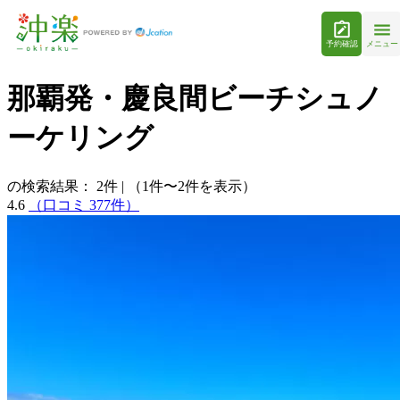
予約確認
メニュー
那覇発・慶良間ビーチシュノ
ーケリング
の検索結果：
2
件
|
（1件〜2件を表示）
4.6
（口コミ 377件）