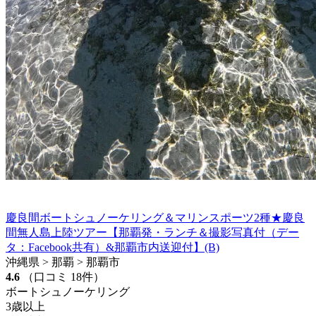
慶良間ボートシュノーケリング＆マリンスポーツ2種★慶良
間無人島上陸ツアー【那覇発・ランチ＆撮影写真付（デー
タ：Facebook共有）&那覇市内送迎付】(B)
沖縄県 > 那覇 > 那覇市
4.6
（口コミ 18件）
ボートシュノーケリング
3歳以上