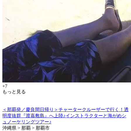
+7
もっと見る
＜那覇発／慶良間日帰り＞チャータークルーザーで行く！透
明度抜群『渡嘉敷島』へ上陸♪インストラクターと海がめシ
ュノーケリングツアー♪
沖縄県 > 那覇 > 那覇市