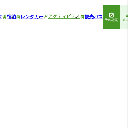
アクティビティ
ク
宿泊
レンタカー
観光バス
予約確認
メ