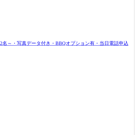
2名～・写真データ付き・BBQオプション有・当日電話申込