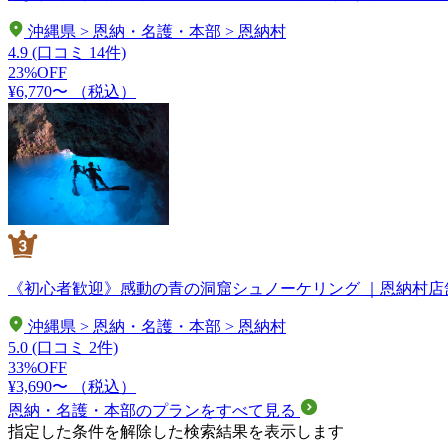
沖縄県 > 恩納・名護・本部 > 恩納村
4.9
(口コミ 14件)
23%OFF
¥6,770〜
（税込）
《初心者歓迎》感動の青の洞窟シュノーケリング ｜恩納村店舗
沖縄県 > 恩納・名護・本部 > 恩納村
5.0
(口コミ 2件)
33%OFF
¥3,690〜
（税込）
恩納・名護・本部のプランをすべて見る
指定した条件を解除した検索結果を表示します