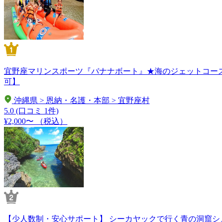
宜野座マリンスポーツ『バナナボート』★海のジェットコース
可】
沖縄県 > 恩納・名護・本部 > 宜野座村
5.0
(口コミ 1件)
¥2,000〜
（税込）
【少人数制・安心サポート】 シーカヤックで行く青の洞窟シュ