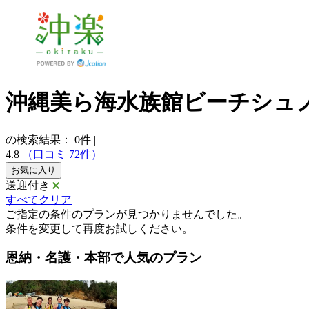
沖縄美ら海水族館ビーチシュ
の検索結果：
0
件
|
4.8
（口コミ 72件）
お気に入り
送迎付き
すべてクリア
ご指定の条件のプランが見つかりませんでした。
条件を変更して再度お試しください。
恩納・名護・本部で人気のプラン