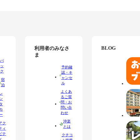
BLOG
利用者のみなさ
ま
パ
ッ
予約確
ク
認・キ
ャンセ
宿
ル
泊
よくあ
レ
るご質
ン
問・お
タ
問い合
カ
わせ
ー
沖楽
アク
とは
ティ
ビテ
クチコ
ィ