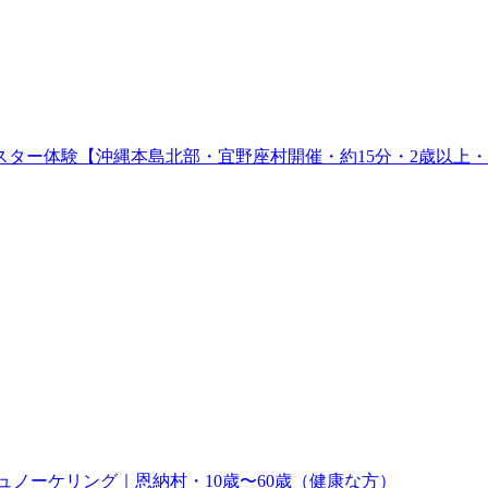
ター体験【沖縄本島北部・宜野座村開催・約15分・2歳以上・
ノーケリング｜恩納村・10歳〜60歳（健康な方）