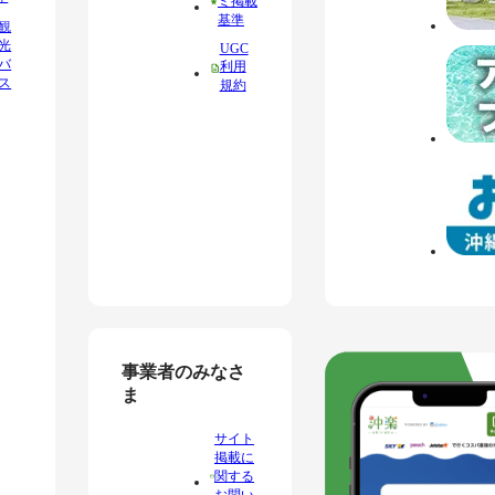
ミ掲載
基準
観
光
UGC
バ
利用
ス
規約
事業者のみなさ
ま
サイト
掲載に
関する
お問い