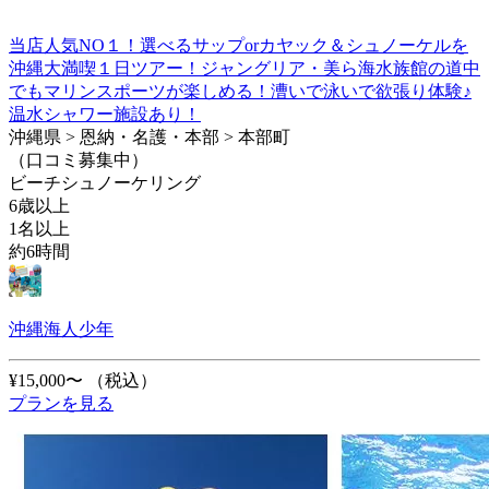
当店人気NO１！選べるサップorカヤック＆シュノーケルを
沖縄大満喫１日ツアー！ジャングリア・美ら海水族館の道中
でもマリンスポーツが楽しめる！漕いで泳いで欲張り体験♪
温水シャワー施設あり！
沖縄県 > 恩納・名護・本部 > 本部町
（口コミ募集中）
ビーチシュノーケリング
6歳以上
1名以上
約6時間
沖縄海人少年
¥15,000〜
（税込）
プランを見る