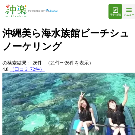
予約確認
メニュー
沖縄美ら海水族館ビーチシュ
ノーケリング
の検索結果：
26
件
|
（21件〜26件を表示）
4.8
（口コミ 72件）