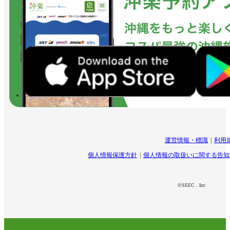
運営情報・標識
利用
個人情報保護方針
個人情報の取扱いに関する告知
©SEEC . Inc