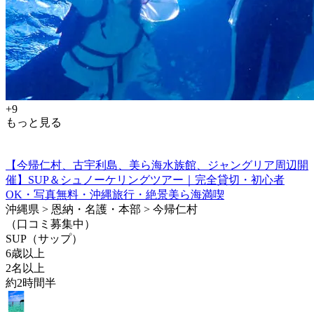
+9
もっと見る
【今帰仁村、古宇利島、美ら海水族館、ジャングリア周辺開
催】SUP＆シュノーケリングツアー｜完全貸切・初心者
OK・写真無料・沖縄旅行・絶景美ら海満喫
沖縄県 > 恩納・名護・本部 > 今帰仁村
（口コミ募集中）
SUP（サップ）
6歳以上
2名以上
約2時間半