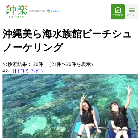
予約確認
メニュー
沖縄美ら海水族館ビーチシュ
ノーケリング
の検索結果：
26
件
|
（21件〜26件を表示）
4.8
（口コミ 72件）