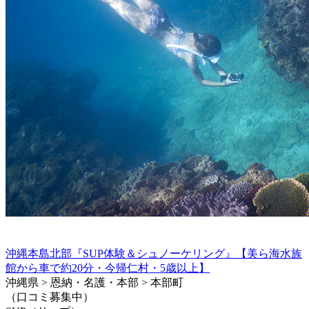
沖縄本島北部『SUP体験＆シュノーケリング』【美ら海水族
館から車で約20分・今帰仁村・5歳以上】
沖縄県 > 恩納・名護・本部 > 本部町
（口コミ募集中）