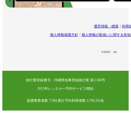
運営情報・標識
利用
個人情報保護方針
個人情報の取扱いに関する告知
©SEEC . Inc
旅行業登録番号：沖縄県知事登録旅行業 第2-368号
2013年レンタカー予約サービス開始
提携事業者数 774社
累計予約利用者数 3,769,265名