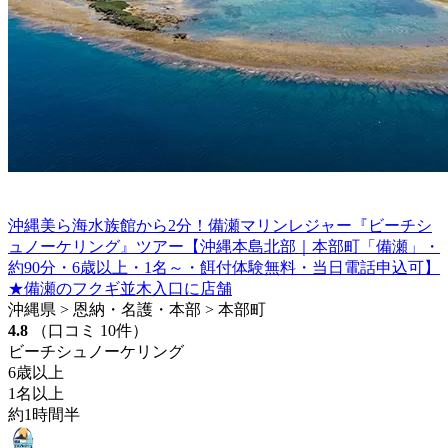
沖縄美ら海水族館から2分！備瀬マリンレジャー『ビーチシ
ュノーケリング』ツアー【沖縄本島北部｜本部町「備瀬」・
約90分・6歳以上・1名～・餌付体験無料・当日電話申込可】
★備瀬のフクギ並木入口に店舗
沖縄県 > 恩納・名護・本部 > 本部町
4.8
（口コミ 10件）
ビーチシュノーケリング
6歳以上
1名以上
約1時間半