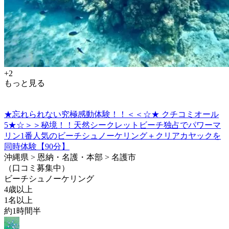
+2
もっと見る
★忘れられない究極感動体験！！＜＜☆★ クチコミオール
5★☆＞＞秘境！！天然シークレットビーチ独占でパワーマ
リン1番人気のビーチシュノーケリング＋クリアカヤックを
同時体験【90分】
沖縄県 > 恩納・名護・本部 > 名護市
（口コミ募集中）
ビーチシュノーケリング
4歳以上
1名以上
約1時間半