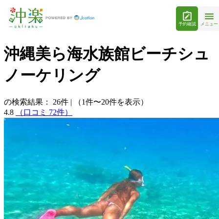
予約確認
メニュー
沖縄美ら海水族館ビーチシュ
ノーケリング
の検索結果：
26
件
|
（1件〜20件を表示）
4.8
（口コミ 72件）