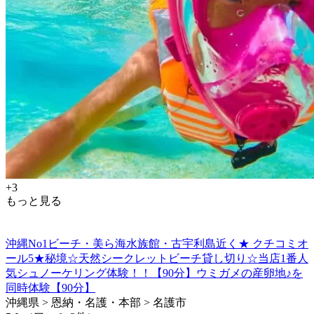
+3
もっと見る
沖縄No1ビーチ・美ら海水族館・古宇利島近く★ クチコミオ
ール5★秘境☆天然シークレットビーチ貸し切り☆当店1番人
気シュノーケリング体験！！【90分】ウミガメの産卵地♪を
同時体験【90分】
沖縄県 > 恩納・名護・本部 > 名護市