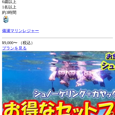
6歳以上
1名以上
約3時間
備瀬マリンレジャー
¥9,000〜
（税込）
プランを見る