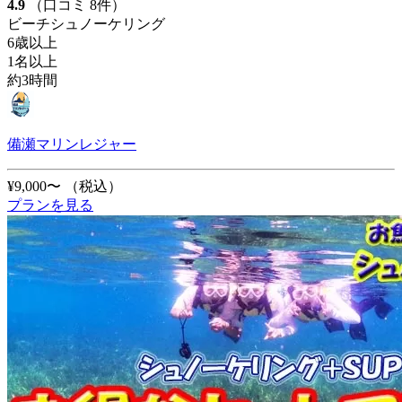
4.9
（口コミ 8件）
ビーチシュノーケリング
6歳以上
1名以上
約3時間
備瀬マリンレジャー
¥9,000〜
（税込）
プランを見る