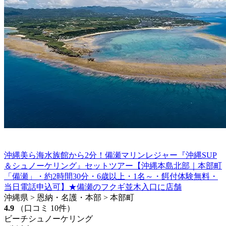
沖縄美ら海水族館から2分！備瀬マリンレジャー『沖縄SUP
＆シュノーケリング』セットツアー【沖縄本島北部｜本部町
「備瀬」・約2時間30分・6歳以上・1名～・餌付体験無料・
当日電話申込可】★備瀬のフクギ並木入口に店舗
沖縄県 > 恩納・名護・本部 > 本部町
4.9
（口コミ 10件）
ビーチシュノーケリング