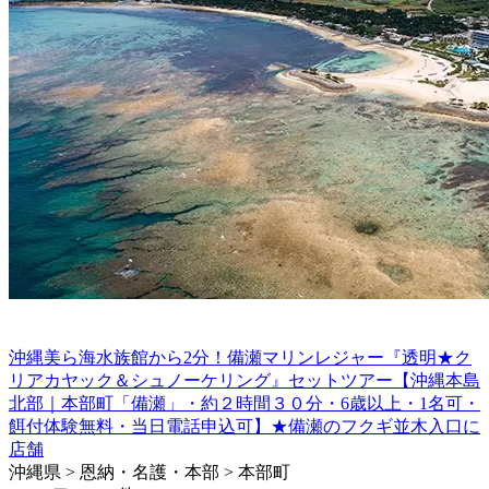
沖縄美ら海水族館から2分！備瀬マリンレジャー『透明★ク
リアカヤック＆シュノーケリング』セットツアー【沖縄本島
北部｜本部町「備瀬」・約２時間３０分・6歳以上・1名可・
餌付体験無料・当日電話申込可】★備瀬のフクギ並木入口に
店舗
沖縄県 > 恩納・名護・本部 > 本部町