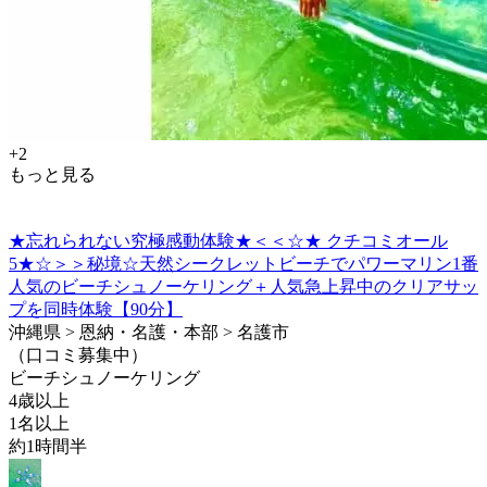
+2
もっと見る
★忘れられない究極感動体験★＜＜☆★ クチコミオール
5★☆＞＞秘境☆天然シークレットビーチでパワーマリン1番
人気のビーチシュノーケリング＋人気急上昇中のクリアサッ
プを同時体験【90分】
沖縄県 > 恩納・名護・本部 > 名護市
（口コミ募集中）
ビーチシュノーケリング
4歳以上
1名以上
約1時間半