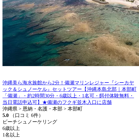
沖縄美ら海水族館から2分！備瀬マリンレジャー『シーカヤ
ック＆シュノーケル』セットツアー【沖縄本島北部｜本部町
「備瀬」・約2時間30分・6歳以上・1名可・餌付体験無料・
当日電話申込可】★備瀬のフクギ並木入口に店舗
沖縄県 > 恩納・名護・本部 > 本部町
5.0
（口コミ 6件）
ビーチシュノーケリング
6歳以上
1名以上