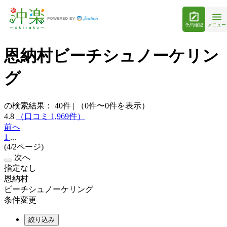
予約確認
メニュー
恩納村ビーチシュノーケリン
グ
の検索結果：
40
件
|
（0件〜0件を表示）
4.8
（口コミ 1,969件）
前へ
1
...
(4/2ページ)
次へ
指定なし
恩納村
ビーチシュノーケリング
条件変更
絞り込み