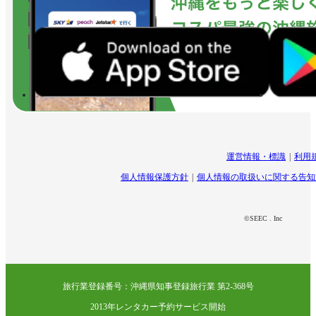
運営情報・標識
利用
個人情報保護方針
個人情報の取扱いに関する告知
©SEEC . Inc
旅行業登録番号：沖縄県知事登録旅行業 第2-368号
2013年レンタカー予約サービス開始