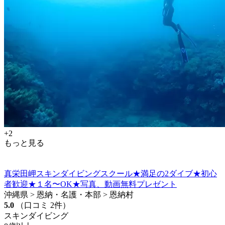
+2
もっと見る
真栄田岬スキンダイビングスクール★満足の2ダイブ★初心
者歓迎★１名〜OK★写真、動画無料プレゼント
沖縄県 > 恩納・名護・本部 > 恩納村
5.0
（口コミ 2件）
スキンダイビング