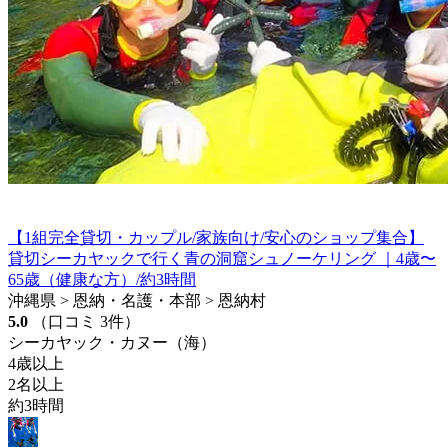
【1組完全貸切・カップル/家族向け/安心のショップ集合】
貸切シーカヤックで行く青の洞窟シュノーケリング ｜4歳〜
65歳（健康な方）/約3時間
沖縄県 > 恩納・名護・本部 > 恩納村
5.0
（口コミ 3件）
シーカヤック・カヌー（海）
4歳以上
2名以上
約3時間