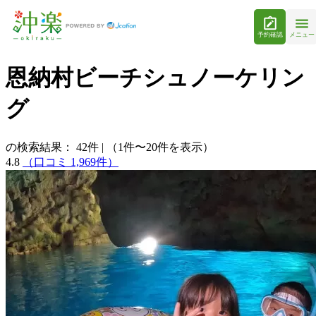
予約確認
メニュー
恩納村ビーチシュノーケリン
グ
の検索結果：
42
件
|
（1件〜20件を表示）
4.8
（口コミ 1,969件）