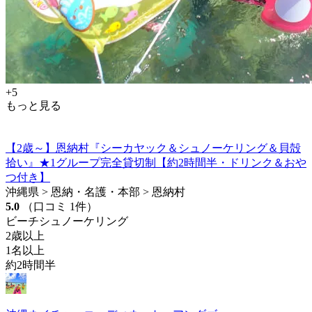
+5
もっと見る
【2歳～】恩納村『シーカヤック＆シュノーケリング＆貝殻
拾い』★1グループ完全貸切制【約2時間半・ドリンク＆おや
つ付き】
沖縄県 > 恩納・名護・本部 > 恩納村
5.0
（口コミ 1件）
ビーチシュノーケリング
2歳以上
1名以上
約2時間半