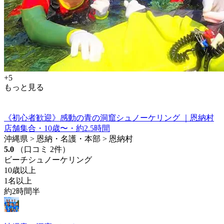
+5
もっと見る
《初心者歓迎》感動の青の洞窟シュノーケリング ｜恩納村
店舗集合・10歳〜・約2.5時間
沖縄県 > 恩納・名護・本部 > 恩納村
5.0
（口コミ 2件）
ビーチシュノーケリング
10歳以上
1名以上
約2時間半