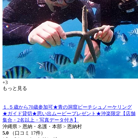
+3
もっと見る
１.５歳から70歳参加可★青の洞窟ビーチシュノーケリング
★ガイド貸切★思い出ムービープレゼント★沖楽限定【店舗
集合・2名以上・写真データ付き】
沖縄県 > 恩納・名護・本部 > 恩納村
5.0
（口コミ 17件）