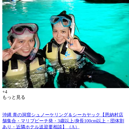
+4
もっと見る
沖縄 青の洞窟シュノーケリング＆シーカヤック【恩納村店
舗集合・マリブビーチ発・3歳以上/身長100cm以上・団体割
あり・近隣ホテル送迎要相談】（A）