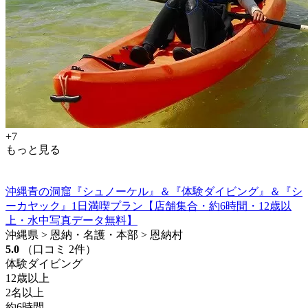
+7
もっと見る
沖縄青の洞窟『シュノーケル』＆『体験ダイビング』＆『シ
ーカヤック』1日満喫プラン【店舗集合・約6時間・12歳以
上・水中写真データ無料】
沖縄県 > 恩納・名護・本部 > 恩納村
5.0
（口コミ 2件）
体験ダイビング
12歳以上
2名以上
約6時間