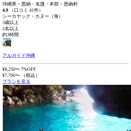
沖縄県 > 恩納・名護・本部 > 恩納村
4.9
（口コミ 41件）
シーカヤック・カヌー（海）
3歳以上
2名以上
約3時間
アルガイド沖縄
¥8,250〜
7%OFF
¥7,700〜
（税込）
プランを見る