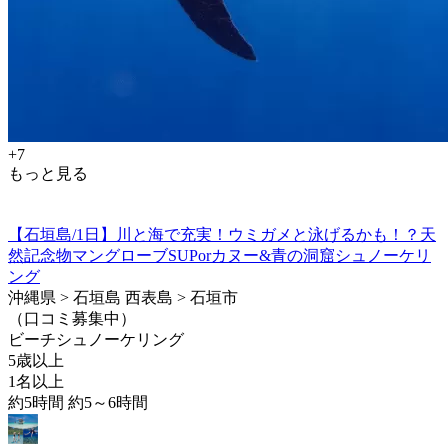
+7
もっと見る
【石垣島/1日】川と海で充実！ウミガメと泳げるかも！？天
然記念物マングローブSUPorカヌー&青の洞窟シュノーケリ
ング
沖縄県 > 石垣島 西表島 > 石垣市
（口コミ募集中）
ビーチシュノーケリング
5歳以上
1名以上
約5時間 約5～6時間