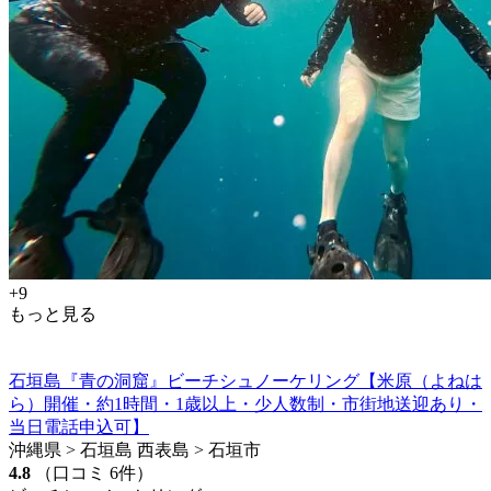
+9
もっと見る
石垣島『青の洞窟』ビーチシュノーケリング【米原（よねは
ら）開催・約1時間・1歳以上・少人数制・市街地送迎あり・
当日電話申込可】
沖縄県 > 石垣島 西表島 > 石垣市
4.8
（口コミ 6件）