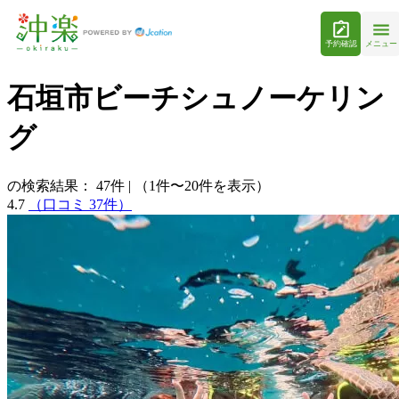
予約確認
メニュー
石垣市ビーチシュノーケリン
グ
の検索結果：
47
件
|
（1件〜20件を表示）
4.7
（口コミ 37件）