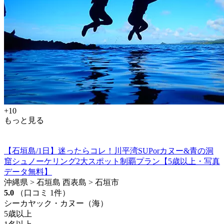
+10
もっと見る
【石垣島/1日】迷ったらコレ！川平湾SUPorカヌー&青の洞
窟シュノーケリング2大スポット制覇プラン【5歳以上・写真
データ無料】
沖縄県 > 石垣島 西表島 > 石垣市
5.0
（口コミ 1件）
シーカヤック・カヌー（海）
5歳以上