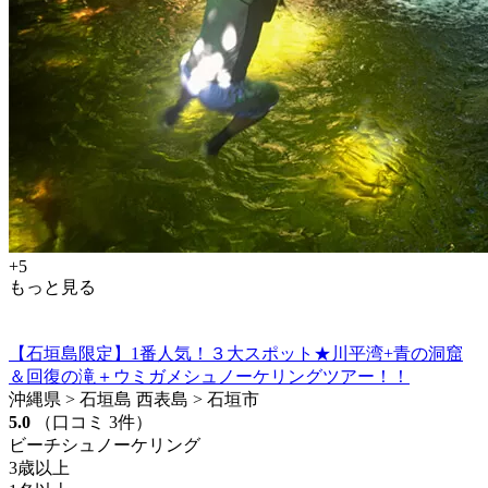
+5
もっと見る
【石垣島限定】1番人気！３大スポット★川平湾+青の洞窟
＆回復の滝＋ウミガメシュノーケリングツアー！！
沖縄県 > 石垣島 西表島 > 石垣市
5.0
（口コミ 3件）
ビーチシュノーケリング
3歳以上