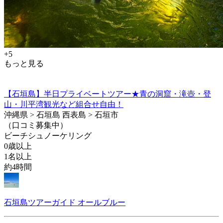
+5
もっと見る
【石垣島】半日プライベートツアー★青の洞窟・滝壺・登
山・川平湾観光など組合せ自由！
沖縄県 > 石垣島 西表島 > 石垣市
（口コミ募集中）
ビーチシュノーケリング
0歳以上
1名以上
約4時間
石垣島ツアーガイド オールブルー