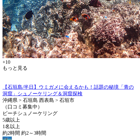
+10
もっと見る
【石垣島/半日】ウミガメに会えるかも！話題の秘境「青の
洞窟」シュノーケリング＆洞窟探検
沖縄県 > 石垣島 西表島 > 石垣市
（口コミ募集中）
ビーチシュノーケリング
5歳以上
1名以上
約2時間 約2～3時間