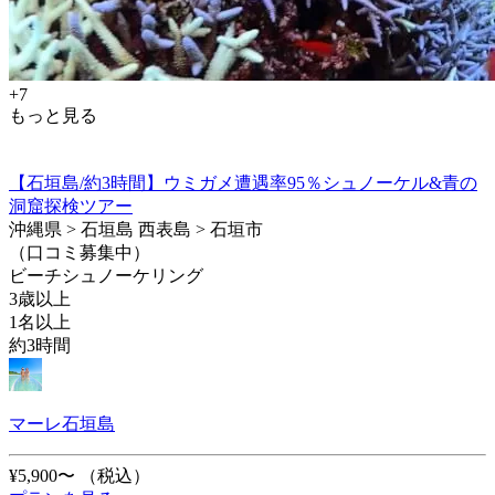
+7
もっと見る
【石垣島/約3時間】ウミガメ遭遇率95％シュノーケル&青の
洞窟探検ツアー
沖縄県 > 石垣島 西表島 > 石垣市
（口コミ募集中）
ビーチシュノーケリング
3歳以上
1名以上
約3時間
マーレ石垣島
¥5,900〜
（税込）