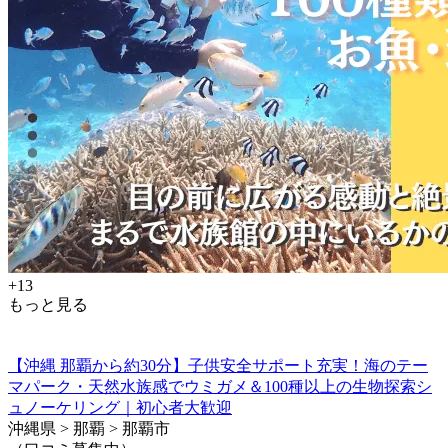
+13
もっと見る
【沖縄 那覇から約30分】子供安全サポート充実！海のテー
マパーク・天然水族感でウミガメ＆100種以上の生物探索シ
ュノーケリング｜初心者大歓迎
沖縄県 > 那覇 > 那覇市