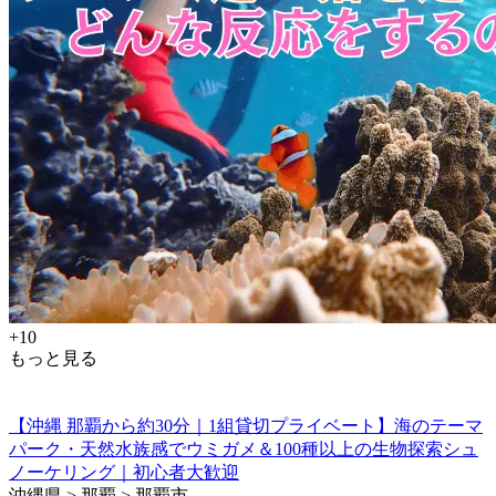
+10
もっと見る
【沖縄 那覇から約30分｜1組貸切プライベート】海のテーマ
パーク・天然水族感でウミガメ＆100種以上の生物探索シュ
ノーケリング｜初心者大歓迎
沖縄県 > 那覇 > 那覇市