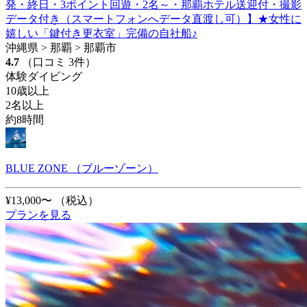
発・終日・3ポイント回遊・2名～・那覇ホテル送迎付・撮影
データ付き（スマートフォンへデータ直渡し可）】★女性に
嬉しい「鍵付き更衣室」完備の自社船♪
沖縄県 > 那覇 > 那覇市
4.7
（口コミ 3件）
体験ダイビング
10歳以上
2名以上
約8時間
BLUE ZONE （ブルーゾーン）
¥13,000〜
（税込）
プランを見る