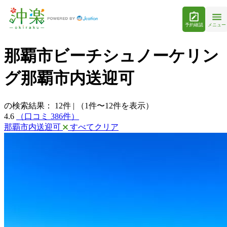
予約確認
メニュー
那覇市ビーチシュノーケリン
グ那覇市内送迎可
の検索結果：
12
件
|
（1件〜12件を表示）
4.6
（口コミ 386件）
那覇市内送迎可
すべてクリア