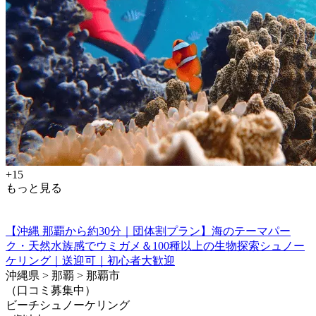
+15
もっと見る
【沖縄 那覇から約30分｜団体割プラン】海のテーマパー
ク・天然水族感でウミガメ＆100種以上の生物探索シュノー
ケリング｜送迎可｜初心者大歓迎
沖縄県 > 那覇 > 那覇市
（口コミ募集中）
ビーチシュノーケリング