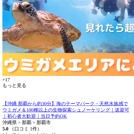
+17
もっと見る
【沖縄 那覇から約30分】海のテーマパーク・天然水族感で
ウミガメ＆100種以上の生物探索シュノーケリング｜送迎可
｜初心者大歓迎｜当日予約OK
沖縄県 > 那覇 > 那覇市
5.0
（口コミ 1件）