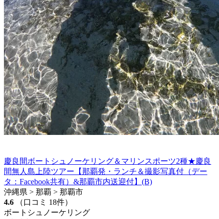
慶良間ボートシュノーケリング＆マリンスポーツ2種★慶良
間無人島上陸ツアー【那覇発・ランチ＆撮影写真付（デー
タ：Facebook共有）&那覇市内送迎付】(B)
沖縄県 > 那覇 > 那覇市
4.6
（口コミ 18件）
ボートシュノーケリング