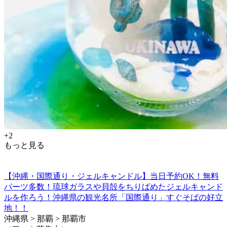
+2
もっと見る
【沖縄・国際通り・ジェルキャンドル】当日予約OK！無料
パーツ多数！琉球ガラスや貝殻をちりばめたジェルキャンド
ルを作ろう！沖縄県の観光名所「国際通り」すぐそばの好立
地！！
沖縄県 > 那覇 > 那覇市