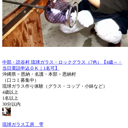
中部・読谷村 琉球ガラス・ロックグラス（7色）【4歳～・
当日電話申込ＯＫ｜1名可】
沖縄県 > 恩納・名護・本部 > 恩納村
（口コミ募集中）
琉球ガラス作り体験（グラス・コップ・小鉢など）
4歳以上
1名以上
30分以内
琉球ガラス工房 雫