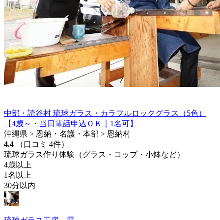
中部・読谷村 琉球ガラス・カラフルロックグラス（5色）
【4歳～・当日電話申込ＯＫ｜1名可】
沖縄県 > 恩納・名護・本部 > 恩納村
4.4
（口コミ 4件）
琉球ガラス作り体験（グラス・コップ・小鉢など）
4歳以上
1名以上
30分以内