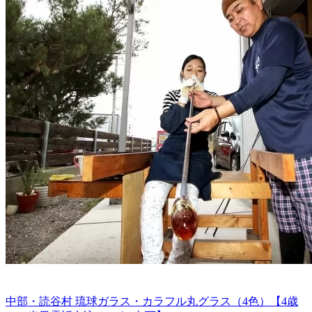
中部・読谷村 琉球ガラス・カラフル丸グラス（4色）【4歳