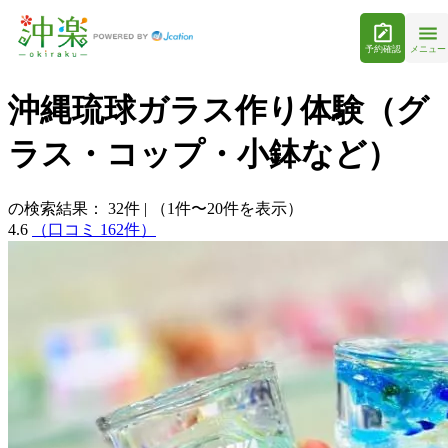
予約確認
メニュー
沖縄琉球ガラス作り体験（グ
ラス・コップ・小鉢など）
の検索結果：
32
件
|
（1件〜20件を表示）
4.6
（口コミ 162件）