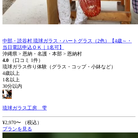
中部・読谷村 琉球ガラス・ハートグラス（2色）【4歳～・
当日電話申込ＯＫ｜1名可】
沖縄県 > 恩納・名護・本部 > 恩納村
4.0
（口コミ 1件）
琉球ガラス作り体験（グラス・コップ・小鉢など）
4歳以上
1名以上
30分以内
琉球ガラス工房 雫
¥2,970〜
（税込）
プランを見る