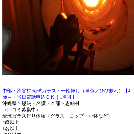
中部・読谷村 琉球ガラス・一輪挿し（単色／ひび割れ）【4
歳～・当日電話申込ＯＫ｜1名可】
沖縄県 > 恩納・名護・本部 > 恩納村
（口コミ募集中）
琉球ガラス作り体験（グラス・コップ・小鉢など）
4歳以上
1名以上