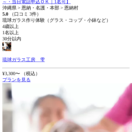
～・当日電話申込ＯＫ｜1名可】
沖縄県 > 恩納・名護・本部 > 恩納村
5.0
（口コミ 3件）
琉球ガラス作り体験（グラス・コップ・小鉢など）
4歳以上
1名以上
30分以内
琉球ガラス工房 雫
¥3,300〜
（税込）
プランを見る