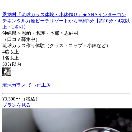
恩納村「琉球ガラス体験・小鉢作り」★ANAインターコン
チネンタル万座ビーチリゾートから車約3分【約10分・4歳以
上・1名可】
沖縄県 > 恩納・名護・本部 > 恩納村
（口コミ募集中）
琉球ガラス作り体験（グラス・コップ・小鉢など）
4歳以上
1名以上
30分以内
琉球ガラス てぃだ工房
¥3,300〜
（税込）
プランを見る