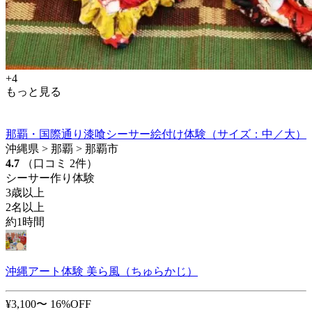
+4
もっと見る
那覇・国際通り漆喰シーサー絵付け体験（サイズ：中／大）
沖縄県 > 那覇 > 那覇市
4.7
（口コミ 2件）
シーサー作り体験
3歳以上
2名以上
約1時間
沖縄アート体験 美ら風（ちゅらかじ）
¥3,100〜
16%OFF