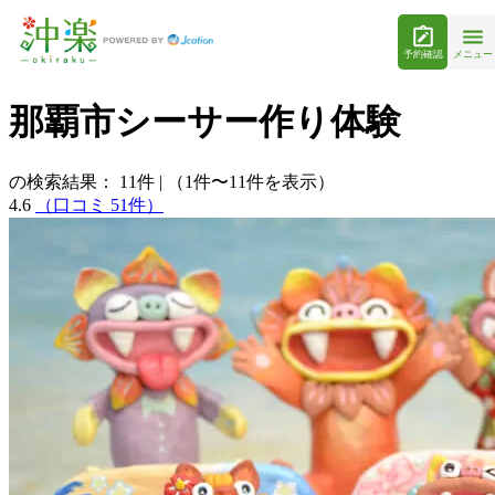
予約確認
メニュー
那覇市シーサー作り体験
の検索結果：
11
件
|
（1件〜11件を表示）
4.6
（口コミ 51件）