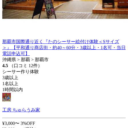
那覇市国際通り近く『たのシーサー絵付け体験＜Sサイズ
＞』【平和通り商店街・約40～60分・3歳以上・1名可・当日
電話申込可】
沖縄県 > 那覇 > 那覇市
4.5
（口コミ 12件）
シーサー作り体験
3歳以上
1名以上
1時間以内
工房 ちゅらうみ家
¥3,000〜
3%OFF