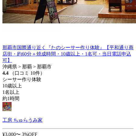
那覇市国際通り近く『たのシーサー作り体験』【平和通り商
店街・約60分＋焼成時間・10歳以上・1名可・当日電話申込
可】
沖縄県 > 那覇 > 那覇市
4.4
（口コミ 10件）
シーサー作り体験
10歳以上
1名以上
約1時間
工房 ちゅらうみ家
¥3,000〜
3%OFF