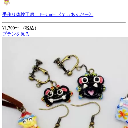
手作り体験工房 TeeUnder《てぃあんだー》
¥1,700〜
（税込）
プランを見る