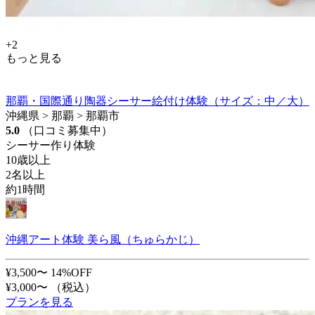
+2
もっと見る
那覇・国際通り陶器シーサー絵付け体験（サイズ：中／大）
沖縄県 > 那覇 > 那覇市
5.0
（口コミ募集中）
シーサー作り体験
10歳以上
2名以上
約1時間
沖縄アート体験 美ら風（ちゅらかじ）
¥3,500〜
14%OFF
¥3,000〜
（税込）
プランを見る