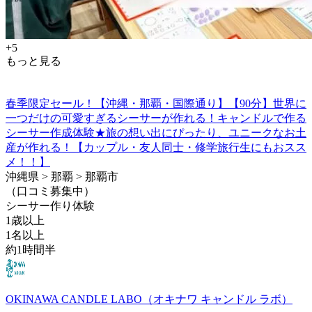
+5
もっと見る
春季限定セール！【沖縄・那覇・国際通り】【90分】世界に
一つだけの可愛すぎるシーサーが作れる！キャンドルで作る
シーサー作成体験★旅の想い出にぴったり、ユニークなお土
産が作れる！【カップル・友人同士・修学旅行生にもおスス
メ！！】
沖縄県 > 那覇 > 那覇市
（口コミ募集中）
シーサー作り体験
1歳以上
1名以上
約1時間半
OKINAWA CANDLE LABO（オキナワ キャンドル ラボ）