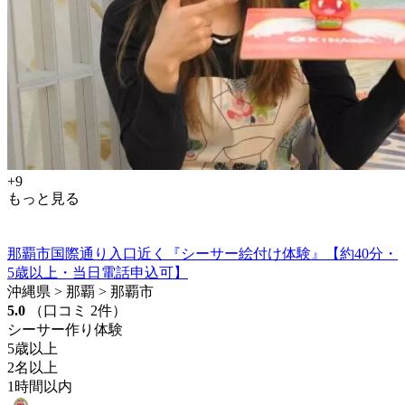
+9
もっと見る
那覇市国際通り入口近く『シーサー絵付け体験』【約40分・
5歳以上・当日電話申込可】
沖縄県 > 那覇 > 那覇市
5.0
（口コミ 2件）
シーサー作り体験
5歳以上
2名以上
1時間以内