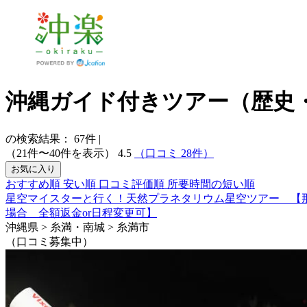
沖縄ガイド付きツアー（歴史
の検索結果：
67
件
|
（21件〜40件を表示）
4.5
（口コミ 28件）
お気に入り
おすすめ順
安い順
口コミ評価順
所要時間の短い順
星空マイスターと行く！天然プラネタリウム星空ツアー 【
場合 全額返金or日程変更可】
沖縄県 > 糸満・南城 > 糸満市
（口コミ募集中）