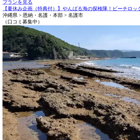
プランを見る
【夏休み企画（特典付）】やんばる海の探検隊！ビーチロッ
沖縄県 > 恩納・名護・本部 > 名護市
（口コミ募集中）