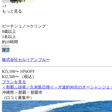
+7
もっと見る
ビーチシュノーケリング
8歳以上
1名以上
約10時間
株式会社セルリアンブルー
¥25,100〜
10%OFF
¥22,500〜
（税込）
プランを見る
＜那覇ふ頭発／久米島日帰り＞片道約90分のオーシャンジェ
沖縄県 > 那覇 > 那覇市
（口コミ募集中）