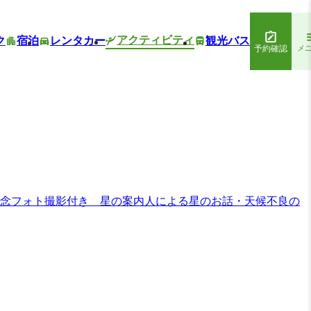
アクティビティ
ク
宿泊
レンタカー
観光バス
予約確認
メ
記念フォト撮影付き 星の案内人による星のお話・天候不良の