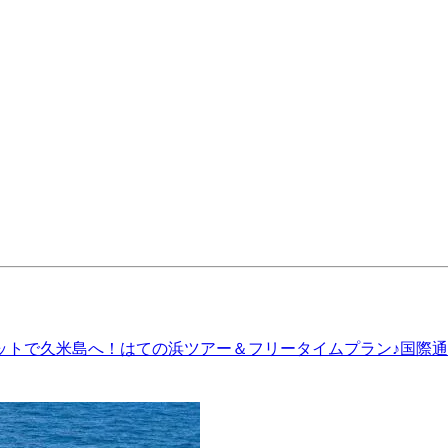
ットで久米島へ！はての浜ツアー＆フリータイムプラン♪国際通