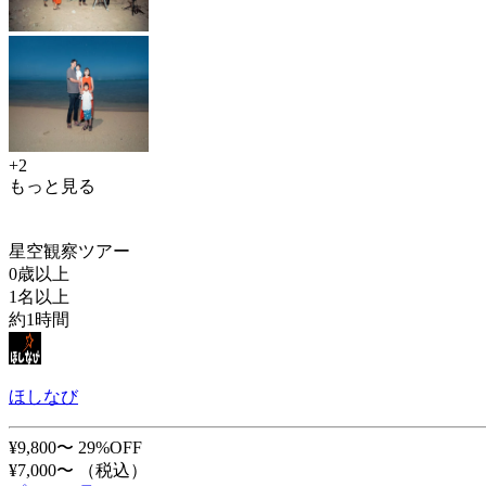
+2
もっと見る
星空観察ツアー
0歳以上
1名以上
約1時間
ほしなび
¥9,800〜
29%OFF
¥7,000〜
（税込）