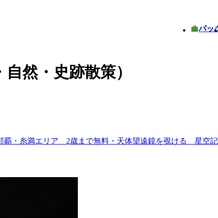
パッ
・自然・史跡散策）
那覇・糸満エリア 2歳まで無料・天体望遠鏡を覗ける 星空