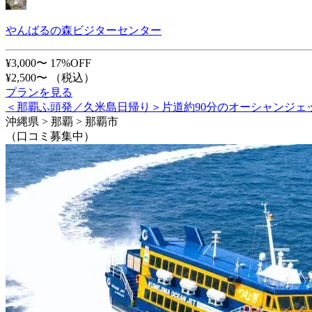
やんばるの森ビジターセンター
¥3,000〜
17%OFF
¥2,500〜
（税込）
プランを見る
＜那覇ふ頭発／久米島日帰り＞片道約90分のオーシャンジェ
沖縄県 > 那覇 > 那覇市
（口コミ募集中）