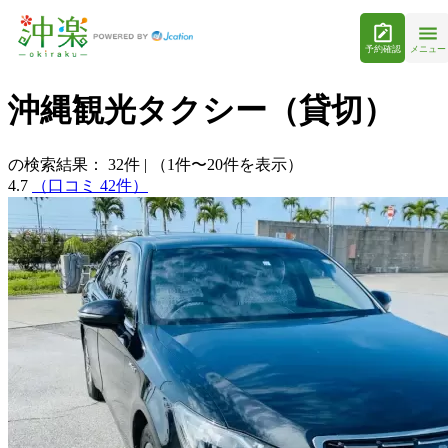
予約確認
メニュー
沖縄観光タクシー（貸切）
の検索結果：
32
件
|
（1件〜20件を表示）
4.7
（口コミ 42件）