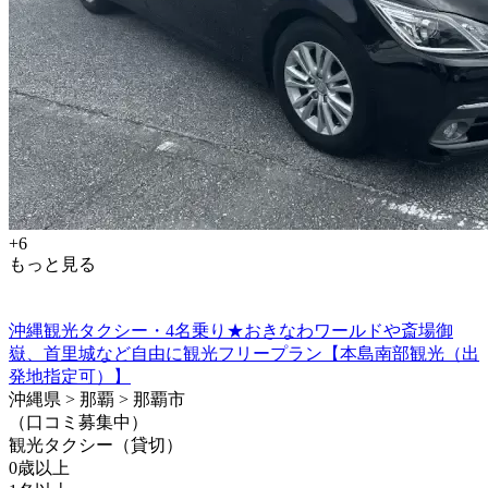
+6
もっと見る
沖縄観光タクシー・4名乗り★おきなわワールドや斎場御
嶽、首里城など自由に観光フリープラン【本島南部観光（出
発地指定可）】
沖縄県 > 那覇 > 那覇市
（口コミ募集中）
観光タクシー（貸切）
0歳以上