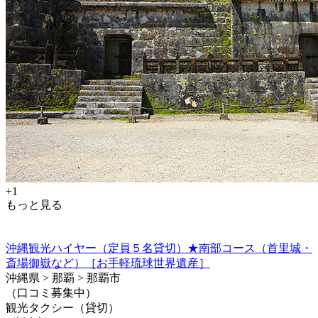
+1
もっと見る
沖縄観光ハイヤー（定員５名貸切）★南部コース（首里城・
斎場御嶽など）［お手軽琉球世界遺産］
沖縄県 > 那覇 > 那覇市
（口コミ募集中）
観光タクシー（貸切）