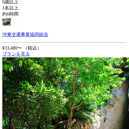
0歳以上
1名以上
約6時間
沖東交通事業協同組合
¥33,480〜
（税込）
プランを見る