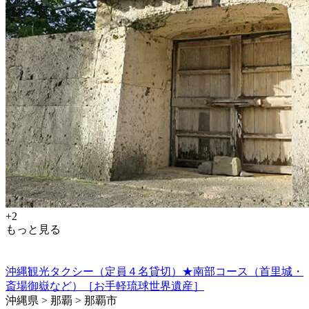
+2
もっと見る
沖縄観光タクシー（定員４名貸切）★南部コース（首里城・
斎場御嶽など）［お手軽琉球世界遺産］
沖縄県 > 那覇 > 那覇市