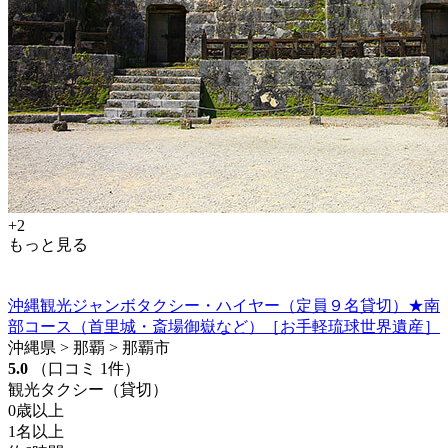
+2
もっと見る
沖縄観光ジャンボタクシー・ハイヤー（定員９名貸切）★南
部コース（首里城・斎場御嶽など）［お手軽琉球世界遺産］
沖縄県 > 那覇 > 那覇市
5.0
（口コミ 1件）
観光タクシー（貸切）
0歳以上
1名以上