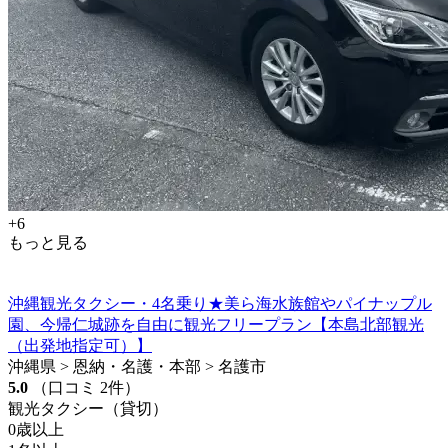
+6
もっと見る
沖縄観光タクシー・4名乗り★美ら海水族館やパイナップル
園、今帰仁城跡を自由に観光フリープラン【本島北部観光
（出発地指定可）】
沖縄県 > 恩納・名護・本部 > 名護市
5.0
（口コミ 2件）
観光タクシー（貸切）
0歳以上