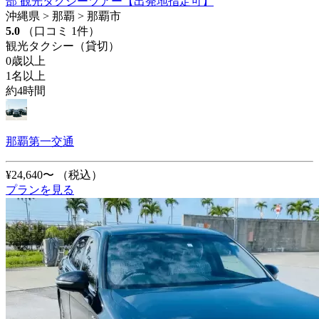
部 観光タクシーツアー【出発地指定可】
沖縄県 > 那覇 > 那覇市
5.0
（口コミ 1件）
観光タクシー（貸切）
0歳以上
1名以上
約4時間
那覇第一交通
¥24,640〜
（税込）
プランを見る