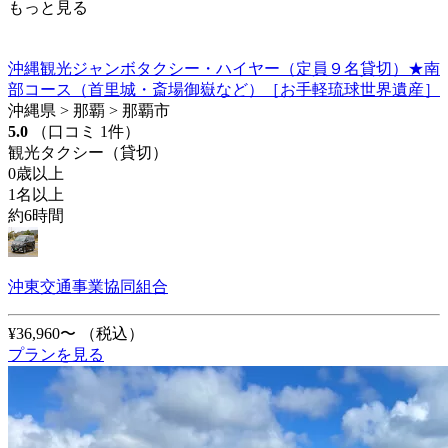
もっと見る
沖縄観光ジャンボタクシー・ハイヤー（定員９名貸切）★南
部コース（首里城・斎場御嶽など）［お手軽琉球世界遺産］
沖縄県 > 那覇 > 那覇市
5.0
（口コミ 1件）
観光タクシー（貸切）
0歳以上
1名以上
約6時間
沖東交通事業協同組合
¥36,960〜
（税込）
プランを見る