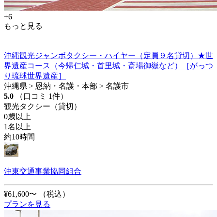
+6
もっと見る
沖縄観光ジャンボタクシー・ハイヤー（定員９名貸切）★世
界遺産コース（今帰仁城・首里城・斎場御嶽など）［がっつ
り琉球世界遺産］
沖縄県 > 恩納・名護・本部 > 名護市
5.0
（口コミ 1件）
観光タクシー（貸切）
0歳以上
1名以上
約10時間
沖東交通事業協同組合
¥61,600〜
（税込）
プランを見る