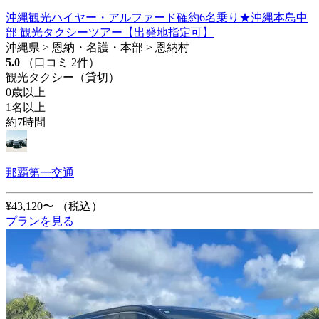
沖縄観光ハイヤー・アルファード確約6名乗り★沖縄本島中
部 観光タクシーツアー【出発地指定可】
沖縄県 > 恩納・名護・本部 > 恩納村
5.0
（口コミ 2件）
観光タクシー（貸切）
0歳以上
1名以上
約7時間
那覇第一交通
¥43,120〜
（税込）
プランを見る