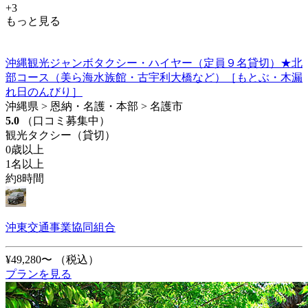
+3
もっと見る
沖縄観光ジャンボタクシー・ハイヤー（定員９名貸切）★北
部コース（美ら海水族館・古宇利大橋など）［もとぶ・木漏
れ日のんびり］
沖縄県 > 恩納・名護・本部 > 名護市
5.0
（口コミ募集中）
観光タクシー（貸切）
0歳以上
1名以上
約8時間
沖東交通事業協同組合
¥49,280〜
（税込）
プランを見る