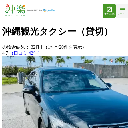
予約確認
メニュー
沖縄観光タクシー（貸切）
の検索結果：
32
件
|
（1件〜20件を表示）
4.7
（口コミ 42件）