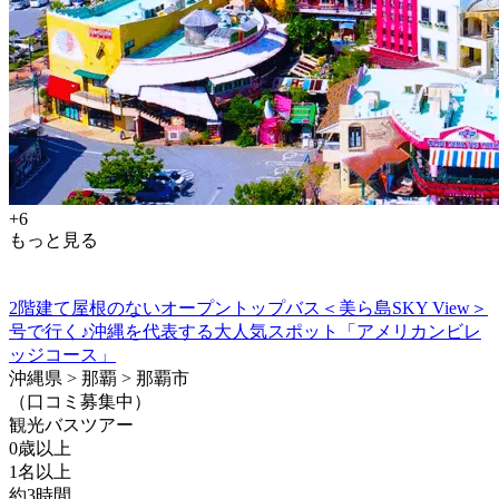
+6
もっと見る
2階建て屋根のないオープントップバス＜美ら島SKY View＞
号で行く♪沖縄を代表する大人気スポット「アメリカンビレ
ッジコース」
沖縄県 > 那覇 > 那覇市
（口コミ募集中）
観光バスツアー
0歳以上
1名以上
約3時間