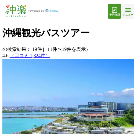
予約確認
メニュー
沖縄観光バスツアー
の検索結果：
19
件
|
（1件〜19件を表示）
4.6
（口コミ 1,324件）