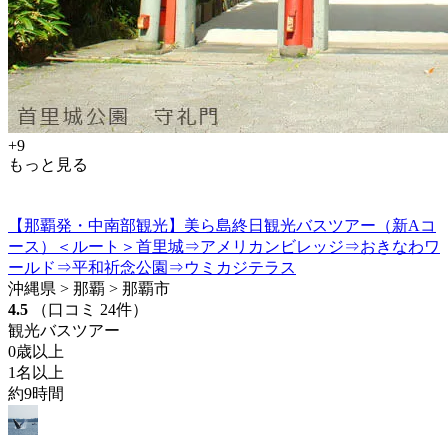
+9
もっと見る
【那覇発・中南部観光】美ら島終日観光バスツアー（新Aコ
ース）＜ルート＞首里城⇒アメリカンビレッジ⇒おきなわワ
ールド⇒平和祈念公園⇒ウミカジテラス
沖縄県 > 那覇 > 那覇市
4.5
（口コミ 24件）
観光バスツアー
0歳以上
1名以上
約9時間