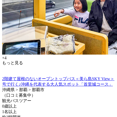
+4
もっと見る
2階建て屋根のないオープントップバス＜美ら島SKY View＞
号で行く♪沖縄を代表する大人気スポット「首里城コース」
沖縄県 > 那覇 > 那覇市
（口コミ募集中）
観光バスツアー
0歳以上
1名以上