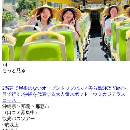
+4
もっと見る
2階建て屋根のないオープントップバス＜美ら島SKY View＞
号で行く♪沖縄を代表する大人気スポット「ウミカジテラス
コース」
沖縄県 > 那覇 > 那覇市
（口コミ募集中）
観光バスツアー
0歳以上