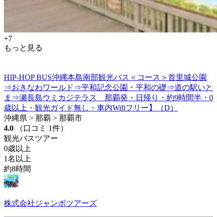
+7
もっと見る
HIP-HOP BUS沖縄本島南部観光バス＜コース＞首里城公園
⇒おきなわワールド⇒平和記念公園・平和の礎⇒道の駅いと
ま⇒瀬長島ウミカジテラス 那覇発・日帰り・約9時間半・0
歳以上・観光ガイド無し・車内Wifiフリー】（D）
沖縄県 > 那覇 > 那覇市
4.0
（口コミ 1件）
観光バスツアー
0歳以上
1名以上
約8時間
株式会社ジャンボツアーズ