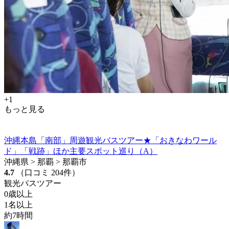
+1
もっと見る
沖縄本島「南部」周遊観光バスツアー★「おきなわワール
ド」「戦跡」ほか主要スポット巡り（A）
沖縄県 > 那覇 > 那覇市
4.7
（口コミ 204件）
観光バスツアー
0歳以上
1名以上
約7時間