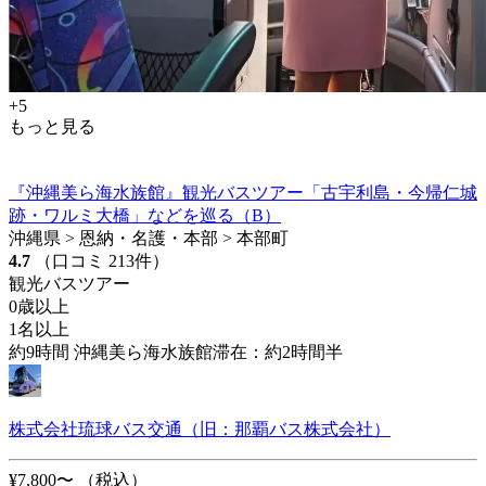
+5
もっと見る
『沖縄美ら海水族館』観光バスツアー「古宇利島・今帰仁城
跡・ワルミ大橋」などを巡る（B）
沖縄県 > 恩納・名護・本部 > 本部町
4.7
（口コミ 213件）
観光バスツアー
0歳以上
1名以上
約9時間 沖縄美ら海水族館滞在：約2時間半
株式会社琉球バス交通（旧：那覇バス株式会社）
¥7,800〜
（税込）