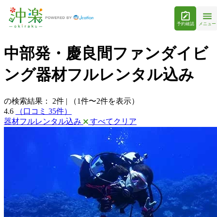
予約確認
メニュー
中部発・慶良間ファンダイビ
ング器材フルレンタル込み
の検索結果：
2
件
|
（1件〜2件を表示）
4.6
（口コミ 35件）
器材フルレンタル込み
すべてクリア