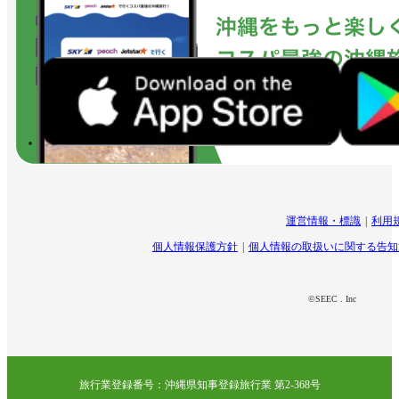
運営情報・標識
利用
個人情報保護方針
個人情報の取扱いに関する告知
©SEEC . Inc
旅行業登録番号：沖縄県知事登録旅行業 第2-368号