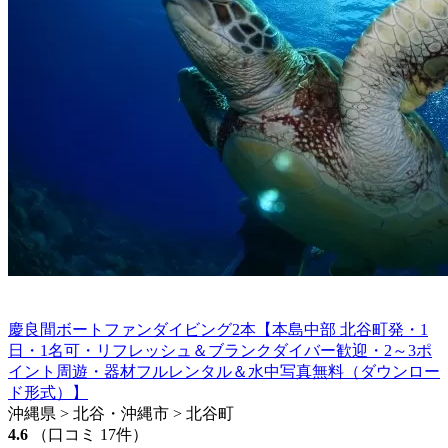
慶良間ボートファンダイビング2本【本島中部 北谷町発・1
日・1名可・リフレッシュ＆ブランクダイバー歓迎・2～3ポ
イント周遊・器材フルレンタル＆水中写真無料（ダウンロー
ド形式）】
沖縄県 > 北谷・沖縄市 > 北谷町
4.6
（口コミ 17件）