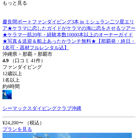
もっと見る
慶良間ボートファンダイビング3本 in ミシュラン二ツ星エリ
ア★ケラマに恋したガイドがケラマの海に恋をさせるツアー
★ケラマ一筋20年・経験本数10000本以上のオーナーガイド
★写真＆送迎＆船上あったかランチ無料★【那覇発・終日・
1名可・器材フルレンタル込】
沖縄県 > 那覇 > 那覇市
4.9
（口コミ 41件）
ファンダイビング
12歳以上
1名以上
約8時間
シーマックスダイビングクラブ沖縄
¥24,200〜
（税込）
プランを見る