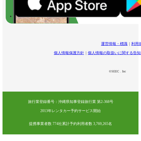
運営情報・標識
利用
個人情報保護方針
個人情報の取扱いに関する告知
©SEEC . Inc
旅行業登録番号：沖縄県知事登録旅行業 第2-368号
2013年レンタカー予約サービス開始
提携事業者数 774社
累計予約利用者数 3,769,265名