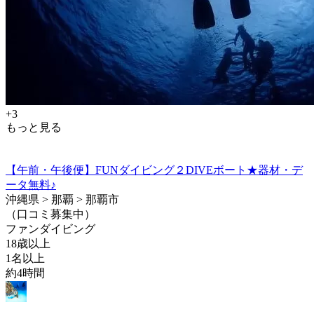
+3
もっと見る
【午前・午後便】FUNダイビング２DIVEボート★器材・デ
ータ無料♪
沖縄県 > 那覇 > 那覇市
（口コミ募集中）
ファンダイビング
18歳以上
1名以上
約4時間