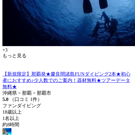
+3
もっと見る
【新規限定】那覇発★慶良間諸島FUNダイビング2本★初心
者におすすめ♪少人数でのご案内！器材無料★ツアーデータ
無料★
沖縄県 > 那覇 > 那覇市
5.0
（口コミ 1件）
ファンダイビング
18歳以上
1名以上
約8時間