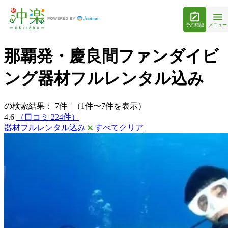
予約確認
メニュー
那覇発・慶良間ファンダイビ
ング器材フルレンタル込み
の検索結果：
7
件
|
（1件〜7件を表示）
4.6
（口コミ 224件）
器材フルレンタル込み
すべてクリア