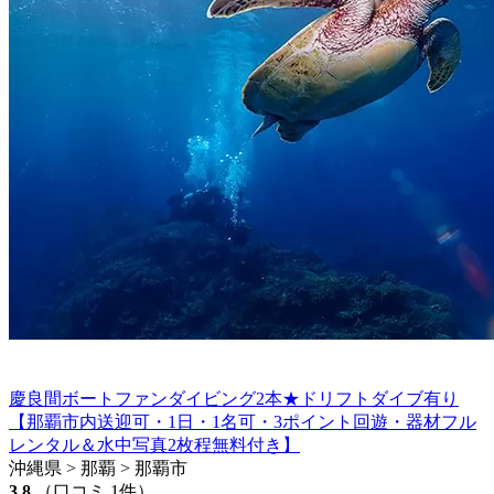
慶良間ボートファンダイビング2本★ドリフトダイブ有り
【那覇市内送迎可・1日・1名可・3ポイント回遊・器材フル
レンタル＆水中写真2枚程無料付き】
沖縄県 > 那覇 > 那覇市
3.8
（口コミ 1件）