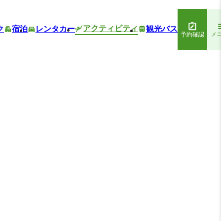
アクティビティ
ク
宿泊
レンタカー
観光バス
予約確認
メ