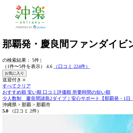
那覇発・慶良間ファンダイビ
の検索結果：
5
件
|
（1件〜5件を表示）
4.6
（口コミ 224件）
お気に入り
送迎付き
すべてクリア
おすすめ順
安い順
口コミ評価順
所要時間の短い順
少人数制 慶良間諸島2ダイブ｜安心サポート【那覇発・1日
沖縄県 > 那覇 > 那覇市
5.0
（口コミ 2件）