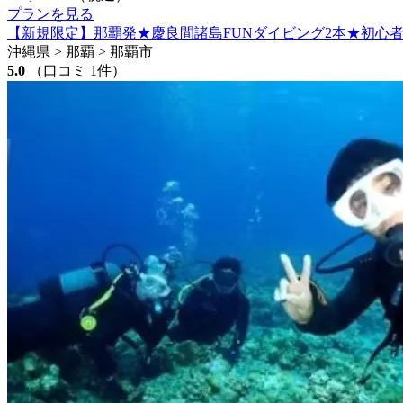
プランを見る
【新規限定】那覇発★慶良間諸島FUNダイビング2本★初心
沖縄県 > 那覇 > 那覇市
5.0
（口コミ 1件）