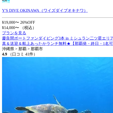
Y'S DIVE OKINAWA（ワイズダイブオキナワ）
¥19,000〜
26%OFF
¥14,000〜
（税込）
プランを見る
慶良間ボートファンダイビング3本 in ミシュラン二ツ星エ
真＆送迎＆船上あったかランチ無料★【那覇発・終日・1名
沖縄県 > 那覇 > 那覇市
4.9
（口コミ 41件）