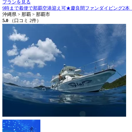
プランを見る
9時まで着便で那覇空港迎え可★慶良間ファンダイビング2本【那
沖縄県 > 那覇 > 那覇市
5.0
（口コミ 2件）