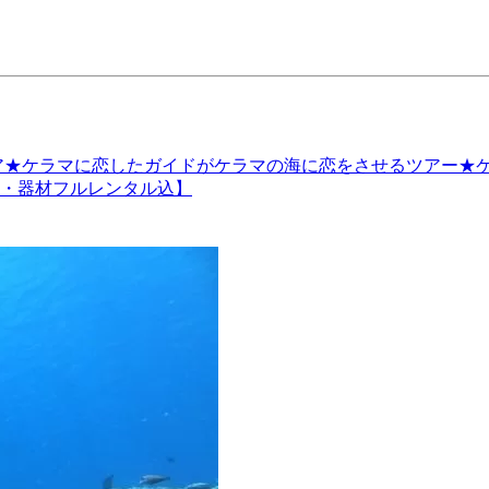
リア★ケラマに恋したガイドがケラマの海に恋をさせるツアー★ケラ
可・器材フルレンタル込】