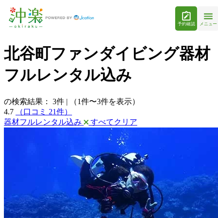
予約確認
メニュー
北谷町ファンダイビング器材
フルレンタル込み
の検索結果：
3
件
|
（1件〜3件を表示）
4.7
（口コミ 21件）
器材フルレンタル込み
すべてクリア