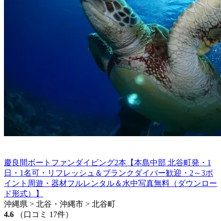
慶良間ボートファンダイビング2本【本島中部 北谷町発・1
日・1名可・リフレッシュ＆ブランクダイバー歓迎・2～3ポ
イント周遊・器材フルレンタル＆水中写真無料（ダウンロー
ド形式）】
沖縄県 > 北谷・沖縄市 > 北谷町
4.6
（口コミ 17件）