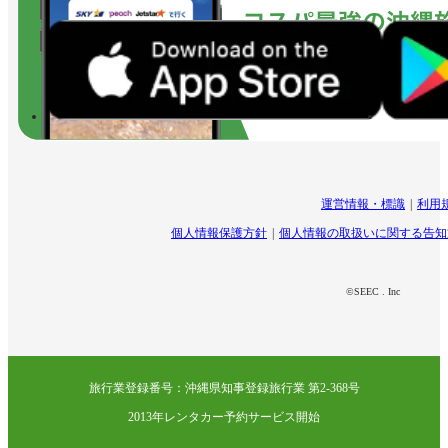
運営情報・標識
利用
個人情報保護方針
個人情報の取扱いに関する告知
©SEEC . Inc
旅行業登録番号：沖縄県知事登録旅行業 第2-368号
2013年レンタカー予約サービス開始