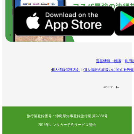
運営情報・標識
利用
個人情報保護方針
個人情報の取扱いに関する告知
©SEEC . Inc
旅行業登録番号：沖縄県知事登録旅行業 第2-368号
2013年レンタカー予約サービス開始