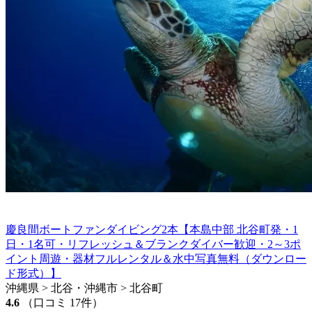
慶良間ボートファンダイビング2本【本島中部 北谷町発・1
日・1名可・リフレッシュ＆ブランクダイバー歓迎・2～3ポ
イント周遊・器材フルレンタル＆水中写真無料（ダウンロー
ド形式）】
沖縄県 > 北谷・沖縄市 > 北谷町
4.6
（口コミ 17件）