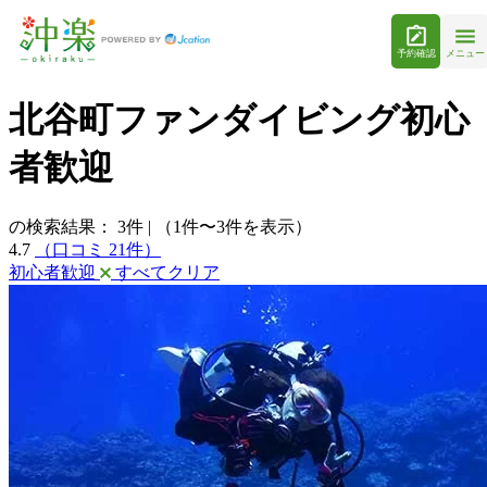
予約確認
メニュー
北谷町ファンダイビング初心
者歓迎
の検索結果：
3
件
|
（1件〜3件を表示）
4.7
（口コミ 21件）
初心者歓迎
すべてクリア