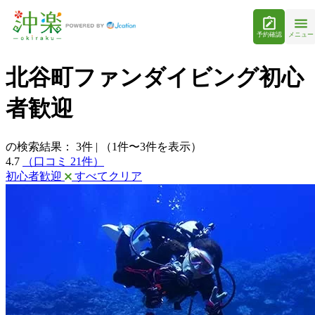
予約確認
メニュー
北谷町ファンダイビング初心
者歓迎
の検索結果：
3
件
|
（1件〜3件を表示）
4.7
（口コミ 21件）
初心者歓迎
すべてクリア