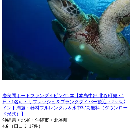
慶良間ボートファンダイビング2本【本島中部 北谷町発・1
日・1名可・リフレッシュ＆ブランクダイバー歓迎・2～3ポ
イント周遊・器材フルレンタル＆水中写真無料（ダウンロー
ド形式）】
沖縄県 > 北谷・沖縄市 > 北谷町
4.6
（口コミ 17件）