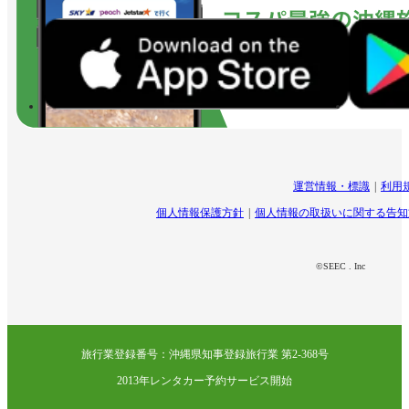
運営情報・標識
利用
個人情報保護方針
個人情報の取扱いに関する告知
©SEEC . Inc
旅行業登録番号：沖縄県知事登録旅行業 第2-368号
2013年レンタカー予約サービス開始