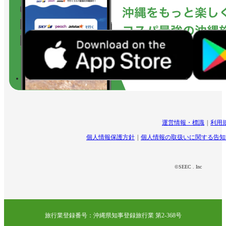
運営情報・標識
利用
個人情報保護方針
個人情報の取扱いに関する告知
©SEEC . Inc
旅行業登録番号：沖縄県知事登録旅行業 第2-368号