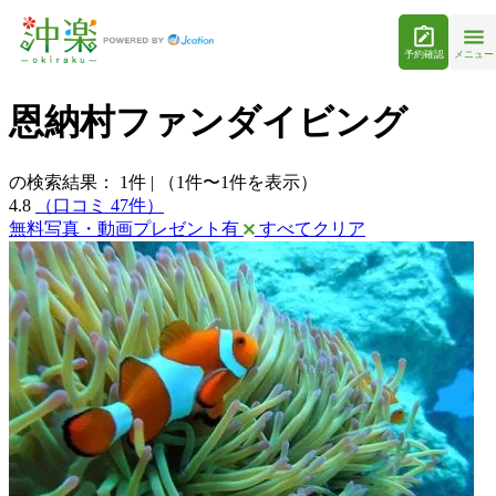
予約確認
メニュー
恩納村ファンダイビング
の検索結果：
1
件
|
（1件〜1件を表示）
4.8
（口コミ 47件）
無料写真・動画プレゼント有
すべてクリア