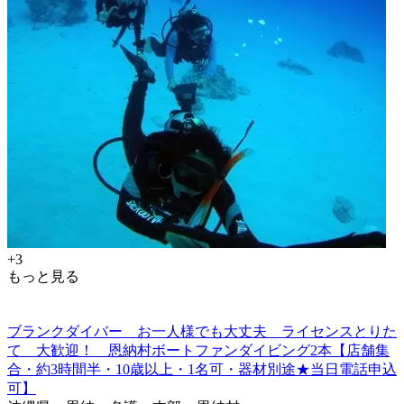
+3
もっと見る
ブランクダイバー お一人様でも大丈夫 ライセンスとりた
て 大歓迎！ 恩納村ボートファンダイビング2本【店舗集
合・約3時間半・10歳以上・1名可・器材別途★当日電話申込
可】