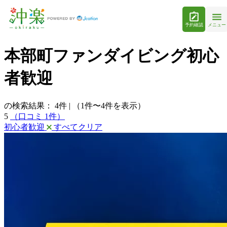
予約確認
メニュー
本部町ファンダイビング初心
者歓迎
の検索結果：
4
件
|
（1件〜4件を表示）
5
（口コミ 1件）
初心者歓迎
すべてクリア