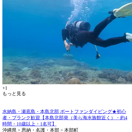
+1
もっと見る
水納島・瀬底島・本島北部 ボートファンダイビング★初心
者・ブランク歓迎【本島北部発（美ら海水族館近く）・約4
時間・10歳以上・1名可】
沖縄県 > 恩納・名護・本部 > 本部町