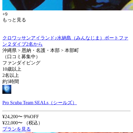
+9
もっと見る
クロワッサンアイランド♪水納島（みんなじま）ボートファ
ン２ダイブ2名から
沖縄県 > 恩納・名護・本部 > 本部町
（口コミ募集中）
ファンダイビング
10歳以上
2名以上
約5時間
Pro Scuba Team SEALs（シールズ）
¥24,200〜
9%OFF
¥22,000〜
（税込）
プランを見る