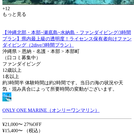
+12
もっと見る
【沖縄北部・本部~瀬底島~水納島・ファンダイビング/3時間
プラン】県内最上級の透明度！ライセンス保有者向けファン
ダイビング（2dive/3時間プラン）
沖縄県 > 恩納・名護・本部 > 本部町
（口コミ募集中）
ファンダイビング
12歳以上
1名以上
約3時間半 体験時間は約2時間です。当日の海の状況や天
気・混み具合によって所要時間の変動がございます。
ONLY ONE MARINE（オンリーワンマリン）
¥21,000〜
27%OFF
¥15,400〜
（税込）