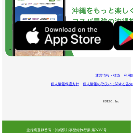
運営情報・標識
利用
個人情報保護方針
個人情報の取扱いに関する告知
©SEEC . Inc
旅行業登録番号：沖縄県知事登録旅行業 第2-368号