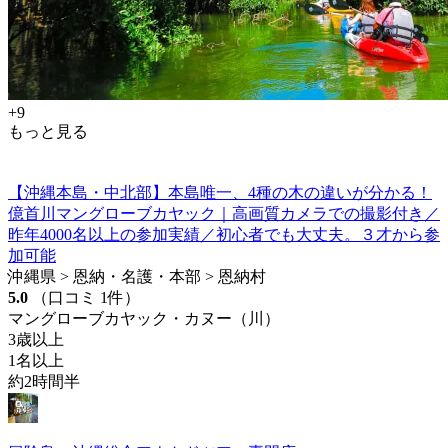
+9
もっと見る
【沖縄本島・中北部】本島唯一、4種の木の違いが分かる！
億首川マングローブカヤック｜高画質カメラでの撮影付き／
昨年4000名以上の参加実績／初心者でも大丈夫。３才から参
加可能
沖縄県 > 恩納・名護・本部 > 恩納村
5.0
（口コミ 1件）
マングローブカヤック・カヌー（川）
3歳以上
1名以上
約2時間半