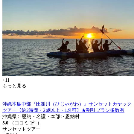
+11
もっと見る
沖縄本島中部『比謝川（ひじゃがわ）』サンセットカヤック
ツアー【約2時間・2歳以上・1名可】★割引プラン多数有
沖縄県 > 恩納・名護・本部 > 恩納村
5.0
（口コミ 1件）
サンセットツアー