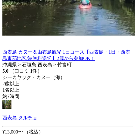
西表島 カヌー＆由布島観光 1日コース【西表島・1日・西表
島東部地区/港無料送迎】2歳から参加OK！
沖縄県 > 石垣島 西表島 > 竹富町
5.0
（口コミ 1件）
シーカヤック・カヌー（海）
2歳以上
1名以上
約7時間
西表島 タルチョ
¥13,000〜
（税込）