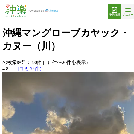
予約確認
メニュー
沖縄マングローブカヤック・
カヌー（川）
の検索結果：
90
件
|
（1件〜20件を表示）
4.8
（口コミ 52件）