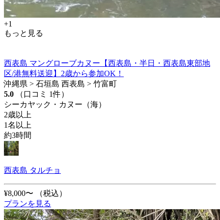
+1
もっと見る
西表島 マングローブカヌー【西表島・半日・西表島東部地
区/港無料送迎】2歳から参加OK！
沖縄県 > 石垣島 西表島 > 竹富町
5.0
（口コミ 1件）
シーカヤック・カヌー（海）
2歳以上
1名以上
約3時間
西表島 タルチョ
¥8,000〜
（税込）
プランを見る