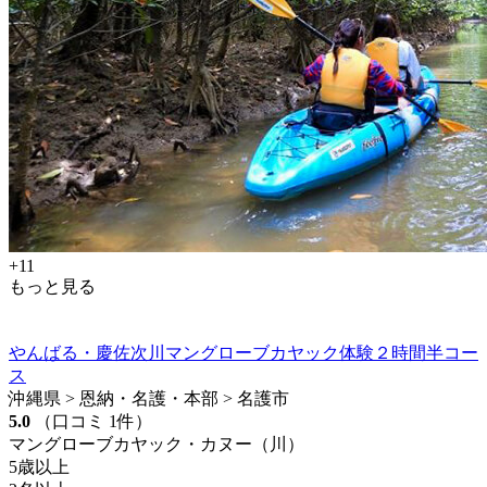
+11
もっと見る
やんばる・慶佐次川マングローブカヤック体験２時間半コー
ス
沖縄県 > 恩納・名護・本部 > 名護市
5.0
（口コミ 1件）
マングローブカヤック・カヌー（川）
5歳以上