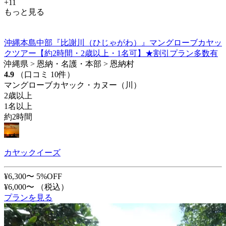
+11
もっと見る
沖縄本島中部『比謝川（ひじゃがわ）』マングローブカヤッ
クツアー【約2時間・2歳以上・1名可】★割引プラン多数有
沖縄県 > 恩納・名護・本部 > 恩納村
4.9
（口コミ 10件）
マングローブカヤック・カヌー（川）
2歳以上
1名以上
約2時間
カヤックイーズ
¥6,300〜
5%OFF
¥6,000〜
（税込）
プランを見る