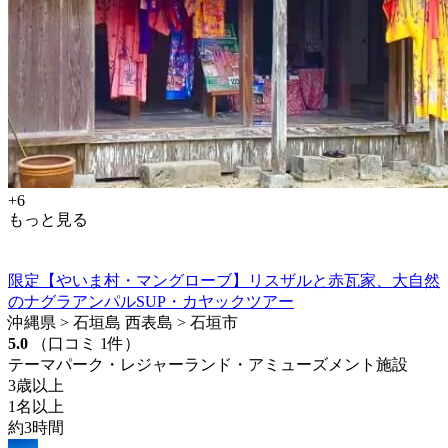
+6
もっと見る
限定【やいま村・マングローブ】リスザルと赤瓦家、大自然
のナグラアンパルSUP・カヤックツアー
沖縄県 > 石垣島 西表島 > 石垣市
5.0
（口コミ 1件）
テーマパーク・レジャーランド・アミューズメント施設
3歳以上
1名以上
約3時間