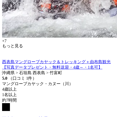
+7
もっと見る
西表島マングローブカヤック＆トレッキング＋由布島観光
【写真データプレゼント・無料送迎・4歳～・1名可】
沖縄県 > 石垣島 西表島 > 竹富町
5.0
（口コミ 1件）
マングローブカヤック・カヌー（川）
4歳以上
1名以上
約7時間