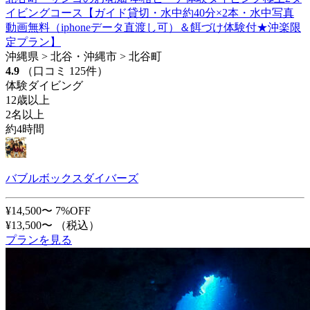
イビングコース【ガイド貸切・水中約40分×2本・水中写真
動画無料（iphoneデータ直渡し可）＆餌づけ体験付★沖楽限
定プラン】
沖縄県 > 北谷・沖縄市 > 北谷町
4.9
（口コミ 125件）
体験ダイビング
12歳以上
2名以上
約4時間
バブルボックスダイバーズ
¥14,500〜
7%OFF
¥13,500〜
（税込）
プランを見る