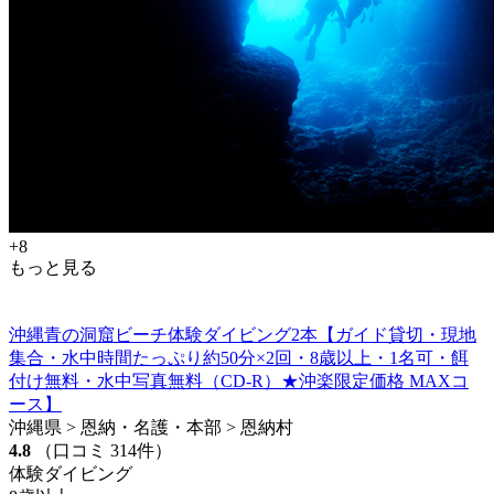
+8
もっと見る
沖縄青の洞窟ビーチ体験ダイビング2本【ガイド貸切・現地
集合・水中時間たっぷり約50分×2回・8歳以上・1名可・餌
付け無料・水中写真無料（CD-R）★沖楽限定価格 MAXコ
ース】
沖縄県 > 恩納・名護・本部 > 恩納村
4.8
（口コミ 314件）
体験ダイビング