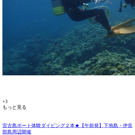
+3
もっと見る
宮古島ボート体験ダイビング２本★【午前発】下地島・伊良
部島周辺開催