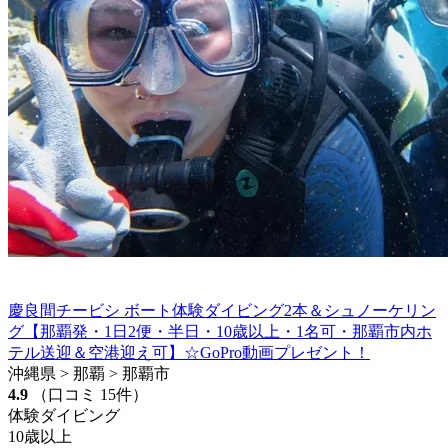
慶良間チービシ ボート体験ダイビング2本＆シュノーケリン
グ【那覇発・1日2便・半日・10歳以上・1名可・那覇市内ホ
テル送迎＆空港迎え可】☆GoPro動画プレゼント！
沖縄県 > 那覇 > 那覇市
4.9
（口コミ 15件）
体験ダイビング
10歳以上