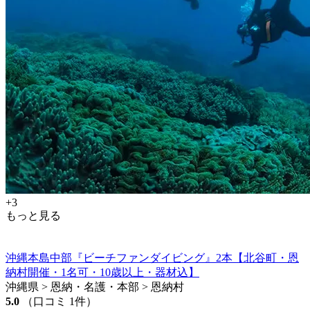
+3
もっと見る
沖縄本島中部『ビーチファンダイビング』2本【北谷町・恩
納村開催・1名可・10歳以上・器材込】
沖縄県 > 恩納・名護・本部 > 恩納村
5.0
（口コミ 1件）