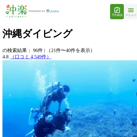
予約確認
メニュー
沖縄ダイビング
の検索結果：
96
件
|
（21件〜40件を表示）
4.8
（口コミ 4,549件）