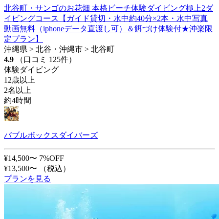
北谷町・サンゴのお花畑 本格ビーチ体験ダイビング極上2ダ
イビングコース【ガイド貸切・水中約40分×2本・水中写真
動画無料（iphoneデータ直渡し可）＆餌づけ体験付★沖楽限
定プラン】
沖縄県 > 北谷・沖縄市 > 北谷町
4.9
（口コミ 125件）
体験ダイビング
12歳以上
2名以上
約4時間
バブルボックスダイバーズ
¥14,500〜
7%OFF
¥13,500〜
（税込）
プランを見る