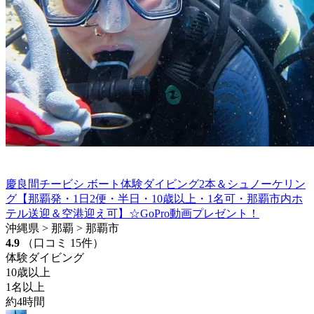
慶良間チービシ ボート体験ダイビング2本＆シュノーケリン
グ【那覇発・1日2便・半日・10歳以上・1名可・那覇市内ホ
テル送迎＆空港迎え可】☆GoPro動画プレゼント！
沖縄県 > 那覇 > 那覇市
4.9
（口コミ 15件）
体験ダイビング
10歳以上
1名以上
約4時間