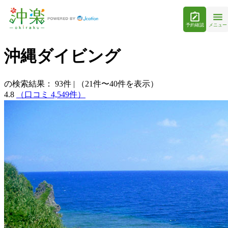
予約確認
メニュー
沖縄ダイビング
の検索結果：
93
件
|
（21件〜40件を表示）
4.8
（口コミ 4,549件）