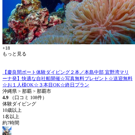
+18
もっと見る
【慶良間ボート体験ダイビング２本／本島中部 宜野湾マリ
ーナ発】快適な自社船開催☆写真無料プレゼント☆送迎無料
☆お１人様OK☆３本目OK☆終日プラン
沖縄県 > 那覇 > 那覇市
4.9
（口コミ 108件）
体験ダイビング
10歳以上
1名以上
約7時間