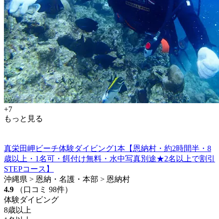
+7
もっと見る
真栄田岬ビーチ体験ダイビング1本【恩納村・約2時間半・8
歳以上・1名可・餌付け無料・水中写真別途★2名以上で割引
STEPコース】
沖縄県 > 恩納・名護・本部 > 恩納村
4.9
（口コミ 98件）
体験ダイビング
8歳以上