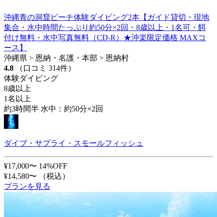
沖縄青の洞窟ビーチ体験ダイビング2本【ガイド貸切・現地
集合・水中時間たっぷり約50分×2回・8歳以上・1名可・餌
付け無料・水中写真無料（CD-R）★沖楽限定価格 MAXコ
ース】
沖縄県 > 恩納・名護・本部 > 恩納村
4.8
（口コミ 314件）
体験ダイビング
8歳以上
1名以上
約3時間半 水中：約50分×2回
ダイブ・サプライ・スモールフィッシュ
¥17,000〜
14%OFF
¥14,580〜
（税込）
プランを見る