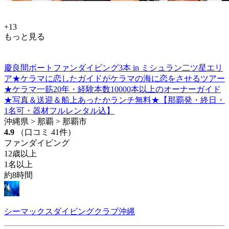
+13
もっと見る
慶良間ボートファンダイビング3本 in ミシュラン二ツ星エリ
ア★ケラマに恋したガイドがケラマの海に恋をさせるツアー
★ケラマ一筋20年・経験本数10000本以上のオーナーガイド
★写真＆送迎＆船上あったかランチ無料★【那覇発・終日・
1名可・器材フルレンタル込】
沖縄県 > 那覇 > 那覇市
4.9
（口コミ 41件）
ファンダイビング
12歳以上
1名以上
約8時間
シーマックスダイビングクラブ沖縄