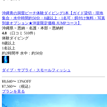
沖縄青の洞窟ビーチ体験ダイビング1本【ガイド貸切・現地
集合・水中時間約50分・8歳以上・1名可・餌付け無料・写真
別途オプション★沖楽限定価格 JUMPコース】
沖縄県 > 恩納・名護・本部 > 恩納村
4.8
（口コミ 510件）
体験ダイビング
8歳以上
1名以上
約2時間半 水中：約50分
ダイブ・サプライ・スモールフィッシュ
¥8,640〜
13%OFF
¥7,560〜
（税込）
プランを見る