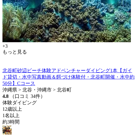
+3
もっと見る
北谷町砂辺ビーチ体験アドベンチャーダイビング1本【ガイ
ド貸切・水中写真動画＆餌づけ体験付・北谷町開催・水中約
50分】Cコース
沖縄県 > 北谷・沖縄市 > 北谷町
4.8
（口コミ 34件）
体験ダイビング
12歳以上
1名以上
約3時間