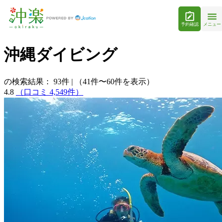
予約確認
メニュー
沖縄ダイビング
の検索結果：
93
件
|
（41件〜60件を表示）
4.8
（口コミ 4,549件）