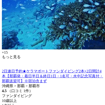
+15
もっと見る
2日連日予約★ケラマボートファンダイビング2本×2日間計4
本【那覇発・着日半日＆終日1日・1名可・水中記念写真付・
那覇送迎可】※宿泊含まず
沖縄県 > 那覇 > 那覇市
4.5
（口コミ 1件）
ファンダイビング
10歳以上