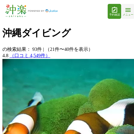
予約確認
メニュー
沖縄ダイビング
の検索結果：
93
件
|
（21件〜40件を表示）
4.8
（口コミ 4,549件）