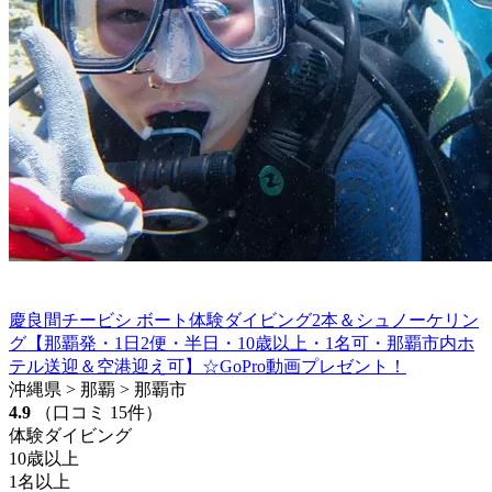
慶良間チービシ ボート体験ダイビング2本＆シュノーケリン
グ【那覇発・1日2便・半日・10歳以上・1名可・那覇市内ホ
テル送迎＆空港迎え可】☆GoPro動画プレゼント！
沖縄県 > 那覇 > 那覇市
4.9
（口コミ 15件）
体験ダイビング
10歳以上
1名以上