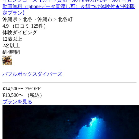
動画無料（iphoneデータ直渡し可）＆餌づけ体験付★沖楽限
定プラン】
沖縄県 > 北谷・沖縄市 > 北谷町
4.9
（口コミ 125件）
体験ダイビング
12歳以上
2名以上
約4時間
バブルボックスダイバーズ
¥14,500〜
7%OFF
¥13,500〜
（税込）
プランを見る