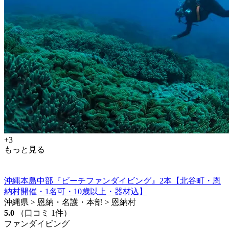
+3
もっと見る
沖縄本島中部『ビーチファンダイビング』2本【北谷町・恩
納村開催・1名可・10歳以上・器材込】
沖縄県 > 恩納・名護・本部 > 恩納村
5.0
（口コミ 1件）
ファンダイビング