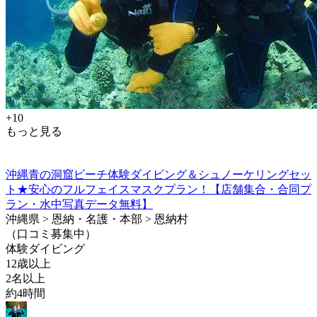
+10
もっと見る
沖縄青の洞窟ビーチ体験ダイビング＆シュノーケリングセッ
ト★安心のフルフェイスマスクプラン！【店舗集合・合同プ
ラン・水中写真データ無料】
沖縄県 > 恩納・名護・本部 > 恩納村
（口コミ募集中）
体験ダイビング
12歳以上
2名以上
約4時間