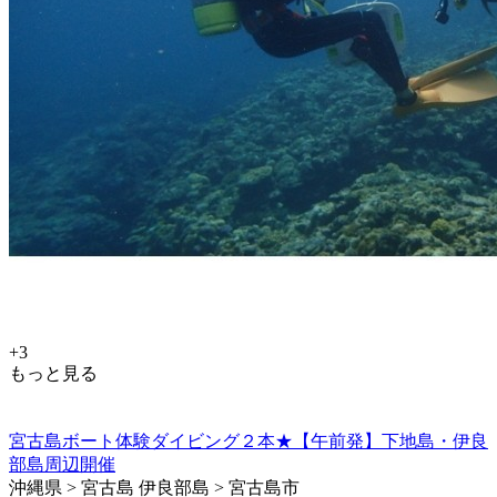
+3
もっと見る
宮古島ボート体験ダイビング２本★【午前発】下地島・伊良
部島周辺開催
沖縄県 > 宮古島 伊良部島 > 宮古島市