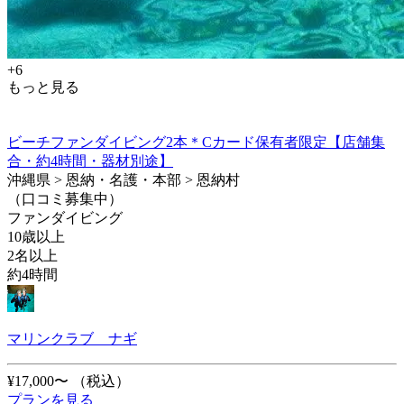
+6
もっと見る
ビーチファンダイビング2本＊Cカード保有者限定【店舗集
合・約4時間・器材別途】
沖縄県 > 恩納・名護・本部 > 恩納村
（口コミ募集中）
ファンダイビング
10歳以上
2名以上
約4時間
マリンクラブ ナギ
¥17,000〜
（税込）
プランを見る