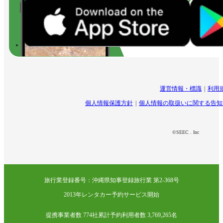
運営情報・標識
利用
個人情報保護方針
個人情報の取扱いに関する告知
©SEEC . Inc
旅行業登録番号：沖縄県知事登録旅行業 第2-368号
2013年レンタカー予約サービス開始
提携事業者数 774社
累計予約利用者数 3,769,265名