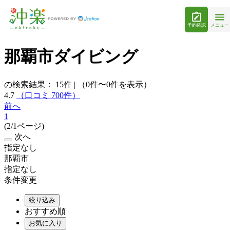
予約確認
メニュー
那覇市ダイビング
の検索結果：
15
件
|
（0件〜0件を表示）
4.7
（口コミ 700件）
前へ
1
(2/1ページ)
次へ
指定なし
那覇市
指定なし
条件変更
絞り込み
おすすめ順
お気に入り