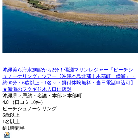
沖縄美ら海水族館から2分！備瀬マリンレジャー『ビーチシ
ュノーケリング』ツアー【沖縄本島北部｜本部町「備瀬」・
約90分・6歳以上・1名～・餌付体験無料・当日電話申込可】
★備瀬のフクギ並木入口に店舗
沖縄県 > 恩納・名護・本部 > 本部町
4.8
（口コミ 10件）
ビーチシュノーケリング
6歳以上
1名以上
約1時間半