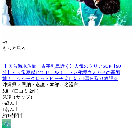
+3
もっと見る
【 美ら海水族館・古宇利島近く】人気のクリアSUP【90
分】＜＜常夏感じてセール！！＞＞秘境ウミガメの産卵
地！！☆シークレットビーチ貸し切り♪写真取り放題☆
沖縄県 > 恩納・名護・本部 > 名護市
5.0
（口コミ 2件）
SUP（サップ）
0歳以上
1名以上
約1時間半