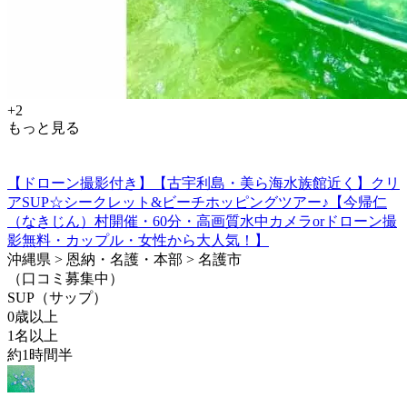
+2
もっと見る
【ドローン撮影付き】【古宇利島・美ら海水族館近く】クリ
アSUP☆シークレット&ビーチホッピングツアー♪【今帰仁
（なきじん）村開催・60分・高画質水中カメラorドローン撮
影無料・カップル・女性から大人気！】
沖縄県 > 恩納・名護・本部 > 名護市
（口コミ募集中）
SUP（サップ）
0歳以上
1名以上
約1時間半