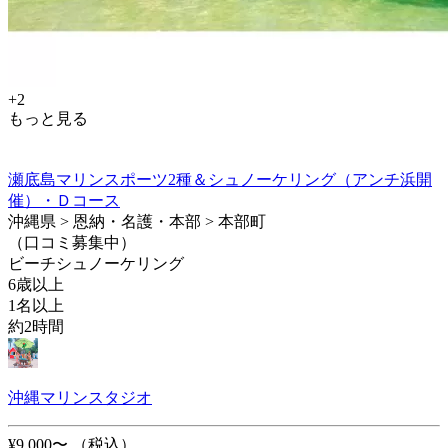
+2
もっと見る
瀬底島マリンスポーツ2種＆シュノーケリング（アンチ浜開
催）・Ｄコース
沖縄県 > 恩納・名護・本部 > 本部町
（口コミ募集中）
ビーチシュノーケリング
6歳以上
1名以上
約2時間
沖縄マリンスタジオ
¥9,000〜
（税込）