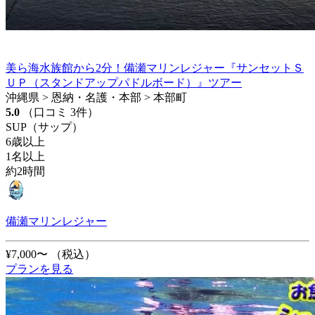
美ら海水族館から2分！備瀬マリンレジャー『サンセットＳ
ＵＰ（スタンドアップパドルボード）』ツアー
沖縄県 > 恩納・名護・本部 > 本部町
5.0
（口コミ 3件）
SUP（サップ）
6歳以上
1名以上
約2時間
備瀬マリンレジャー
¥7,000〜
（税込）
プランを見る