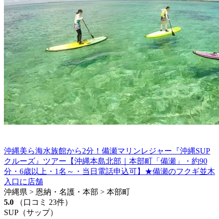
沖縄美ら海水族館から2分！備瀬マリンレジャー『沖縄SUP
クルーズ』ツアー【沖縄本島北部｜本部町「備瀬」・約90
分・6歳以上・1名～・当日電話申込可】★備瀬のフクギ並木
入口に店舗
沖縄県 > 恩納・名護・本部 > 本部町
5.0
（口コミ 23件）
SUP（サップ）