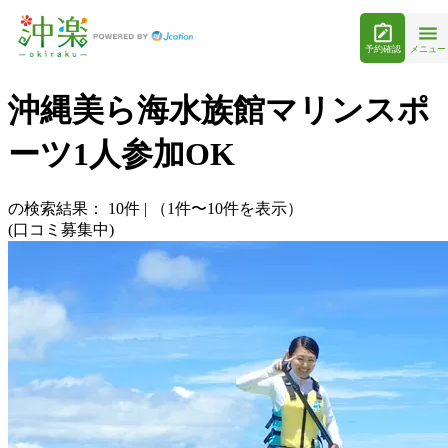
予約確認
メニュー
沖縄美ら海水族館マリンスポ
ーツ1人参加OK
の検索結果：
10
件
|
（1件〜10件を表示）
(口コミ募集中)