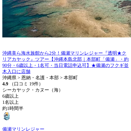
沖縄美ら海水族館から2分！備瀬マリンレジャー『透明★ク
リアカヤック』ツアー【沖縄本島北部｜本部町「備瀬」・約
90分・6歳以上・1名可・当日電話申込可】★備瀬のフクギ並
木入口に店舗
沖縄県 > 恩納・名護・本部 > 本部町
4.9
（口コミ 19件）
シーカヤック・カヌー（海）
6歳以上
1名以上
約1時間半
備瀬マリンレジャー