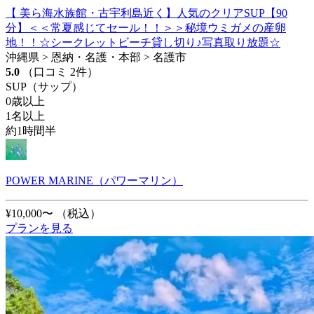
【 美ら海水族館・古宇利島近く】人気のクリアSUP【90
分】＜＜常夏感じてセール！！＞＞秘境ウミガメの産卵
地！！☆シークレットビーチ貸し切り♪写真取り放題☆
沖縄県 > 恩納・名護・本部 > 名護市
5.0
（口コミ 2件）
SUP（サップ）
0歳以上
1名以上
約1時間半
POWER MARINE（パワーマリン）
¥10,000〜
（税込）
プランを見る