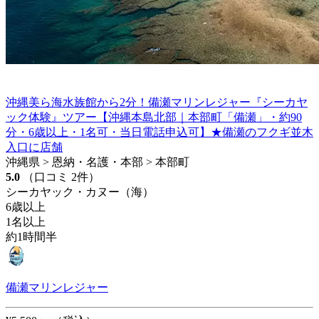
沖縄美ら海水族館から2分！備瀬マリンレジャー『シーカヤ
ック体験』ツアー【沖縄本島北部｜本部町「備瀬」・約90
分・6歳以上・1名可・当日電話申込可】★備瀬のフクギ並木
入口に店舗
沖縄県 > 恩納・名護・本部 > 本部町
5.0
（口コミ 2件）
シーカヤック・カヌー（海）
6歳以上
1名以上
約1時間半
備瀬マリンレジャー