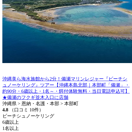
沖縄美ら海水族館から2分！備瀬マリンレジャー『ビーチシ
ュノーケリング』ツアー【沖縄本島北部｜本部町「備瀬」・
約90分・6歳以上・1名～・餌付体験無料・当日電話申込可】
★備瀬のフクギ並木入口に店舗
沖縄県 > 恩納・名護・本部 > 本部町
4.8
（口コミ 10件）
ビーチシュノーケリング
6歳以上
1名以上