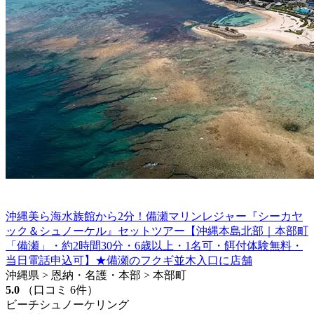
沖縄美ら海水族館から2分！備瀬マリンレジャー『シーカヤ
ック＆シュノーケル』セットツアー【沖縄本島北部｜本部町
「備瀬」・約2時間30分・6歳以上・1名可・餌付体験無料・
当日電話申込可】★備瀬のフクギ並木入口に店舗
沖縄県 > 恩納・名護・本部 > 本部町
5.0
（口コミ 6件）
ビーチシュノーケリング