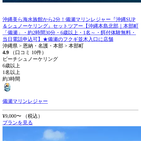
沖縄美ら海水族館から2分！備瀬マリンレジャー『沖縄SUP
＆シュノーケリング』セットツアー【沖縄本島北部｜本部町
「備瀬」・約2時間30分・6歳以上・1名～・餌付体験無料・
当日電話申込可】★備瀬のフクギ並木入口に店舗
沖縄県 > 恩納・名護・本部 > 本部町
4.9
（口コミ 10件）
ビーチシュノーケリング
6歳以上
1名以上
約3時間
備瀬マリンレジャー
¥9,000〜
（税込）
プランを見る