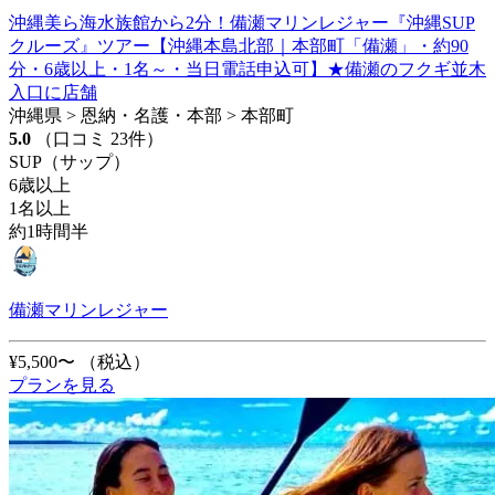
沖縄美ら海水族館から2分！備瀬マリンレジャー『沖縄SUP
クルーズ』ツアー【沖縄本島北部｜本部町「備瀬」・約90
分・6歳以上・1名～・当日電話申込可】★備瀬のフクギ並木
入口に店舗
沖縄県 > 恩納・名護・本部 > 本部町
5.0
（口コミ 23件）
SUP（サップ）
6歳以上
1名以上
約1時間半
備瀬マリンレジャー
¥5,500〜
（税込）
プランを見る