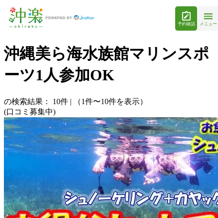
予約確認
メニュー
沖縄美ら海水族館マリンスポ
ーツ1人参加OK
の検索結果：
10
件
|
（1件〜10件を表示）
(口コミ募集中)