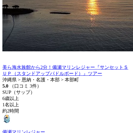
美ら海水族館から2分！備瀬マリンレジャー『サンセットＳ
ＵＰ（スタンドアップパドルボード）』ツアー
沖縄県 > 恩納・名護・本部 > 本部町
5.0
（口コミ 3件）
SUP（サップ）
6歳以上
1名以上
約2時間
備瀬マリンレジャー