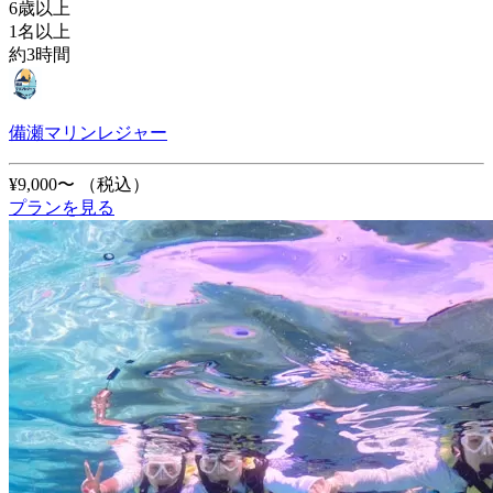
6歳以上
1名以上
約3時間
備瀬マリンレジャー
¥9,000〜
（税込）
プランを見る