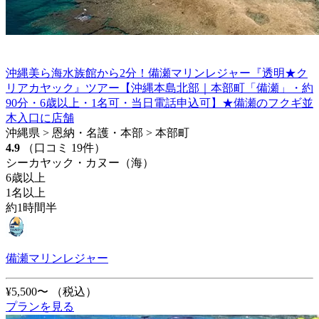
沖縄美ら海水族館から2分！備瀬マリンレジャー『透明★ク
リアカヤック』ツアー【沖縄本島北部｜本部町「備瀬」・約
90分・6歳以上・1名可・当日電話申込可】★備瀬のフクギ並
木入口に店舗
沖縄県 > 恩納・名護・本部 > 本部町
4.9
（口コミ 19件）
シーカヤック・カヌー（海）
6歳以上
1名以上
約1時間半
備瀬マリンレジャー
¥5,500〜
（税込）
プランを見る