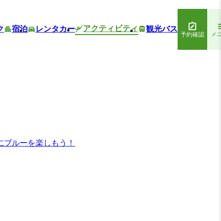
アクティビティ
ク
宿泊
レンタカー
観光バス
予約確認
メ
仁ブルーを楽しもう！