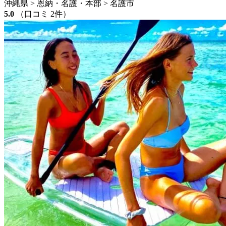
沖縄県 > 恩納・名護・本部 > 名護市
5.0
（口コミ 2件）