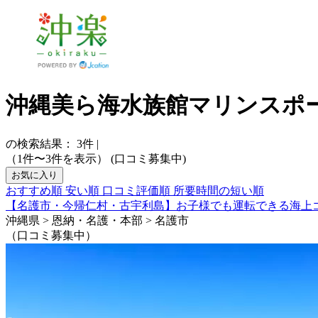
沖縄美ら海水族館マリンスポ
の検索結果：
3
件
|
（1件〜3件を表示）
(口コミ募集中)
お気に入り
おすすめ順
安い順
口コミ評価順
所要時間の短い順
【名護市・今帰仁村・古宇利島】お子様でも運転できる海上
沖縄県 > 恩納・名護・本部 > 名護市
（口コミ募集中）