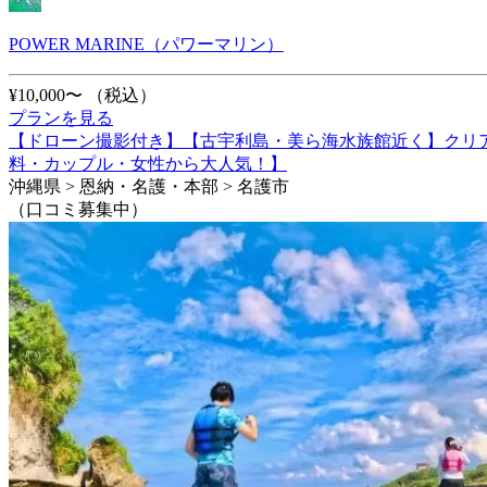
POWER MARINE（パワーマリン）
¥10,000〜
（税込）
プランを見る
【ドローン撮影付き】【古宇利島・美ら海水族館近く】クリア
料・カップル・女性から大人気！】
沖縄県 > 恩納・名護・本部 > 名護市
（口コミ募集中）