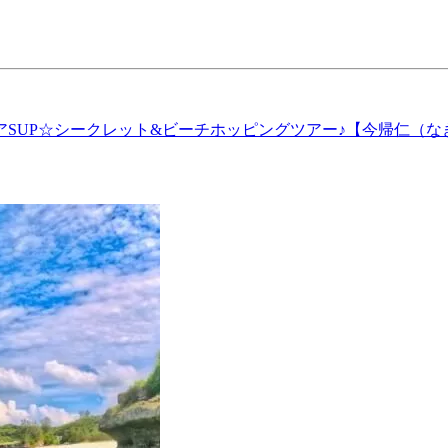
SUP☆シークレット&ビーチホッピングツアー♪【今帰仁（なき