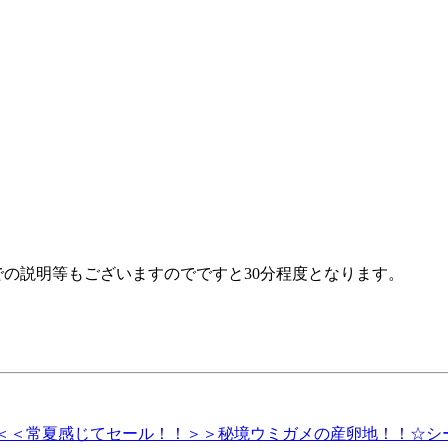
上での説明等もございますのでですと30分程度となります。
分】＜＜常夏感じてセール！！＞＞秘境ウミガメの産卵地！！☆シ