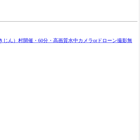
じん）村開催・60分・高画質水中カメラorドローン撮影無