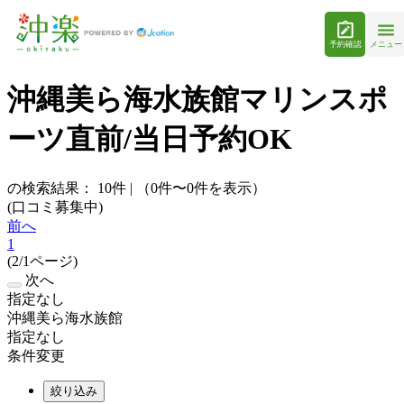
予約確認
メニュー
沖縄美ら海水族館マリンスポ
ーツ直前/当日予約OK
の検索結果：
10
件
|
（0件〜0件を表示）
(口コミ募集中)
前へ
1
(2/1ページ)
次へ
指定なし
沖縄美ら海水族館
指定なし
条件変更
絞り込み