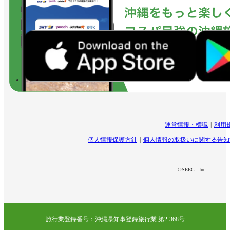
運営情報・標識
利用
個人情報保護方針
個人情報の取扱いに関する告知
©SEEC . Inc
旅行業登録番号：沖縄県知事登録旅行業 第2-368号