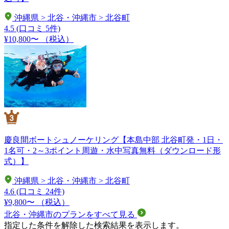
沖縄県 > 北谷・沖縄市 > 北谷町
4.5
(口コミ 5件)
¥10,800〜
（税込）
慶良間ボートシュノーケリング【本島中部 北谷町発・1日・
1名可・2～3ポイント周遊・水中写真無料（ダウンロード形
式）】
沖縄県 > 北谷・沖縄市 > 北谷町
4.6
(口コミ 24件)
¥9,800〜
（税込）
北谷・沖縄市のプランをすべて見る
指定した条件を解除した検索結果を表示します。