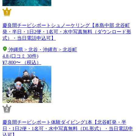
慶良間チービシボートシュノーケリング【本島中部 北谷町
発・半日・1日2便・1名可・水中写真無料（ダウンロード形
式）・当日電話申込可】
沖縄県 > 北谷・沖縄市 > 北谷町
4.8
(口コミ 30件)
¥7,800〜
（税込）
慶良間チービシボート体験ダイビング1本【北谷町発・半
日・1日2便・1名可・水中写真無料（DL形式）・当日電話申
込可】