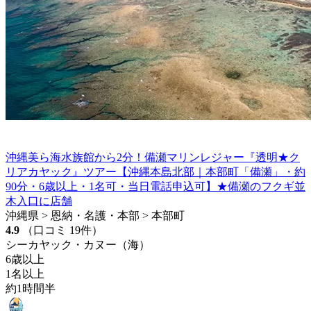
沖縄美ら海水族館から2分！備瀬マリンレジャー『透明★ク
リアカヤック』ツアー【沖縄本島北部｜本部町「備瀬」・約
90分・6歳以上・1名可・当日電話申込可】★備瀬のフクギ並
木入口に店舗
沖縄県 > 恩納・名護・本部 > 本部町
4.9
（口コミ 19件）
シーカヤック・カヌー（海）
6歳以上
1名以上
約1時間半