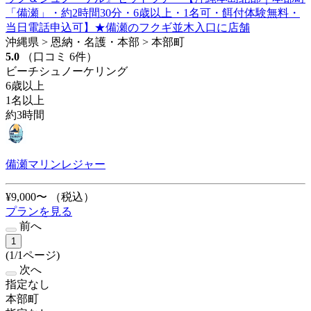
「備瀬」・約2時間30分・6歳以上・1名可・餌付体験無料・
当日電話申込可】★備瀬のフクギ並木入口に店舗
沖縄県 > 恩納・名護・本部 > 本部町
5.0
（口コミ 6件）
ビーチシュノーケリング
6歳以上
1名以上
約3時間
備瀬マリンレジャー
¥9,000〜
（税込）
プランを見る
前へ
1
(1/1ページ)
次へ
指定なし
本部町