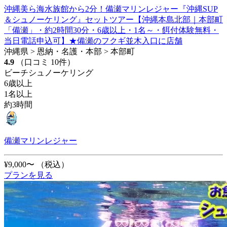
沖縄美ら海水族館から2分！備瀬マリンレジャー『沖縄SUP
＆シュノーケリング』セットツアー【沖縄本島北部｜本部町
「備瀬」・約2時間30分・6歳以上・1名～・餌付体験無料・
当日電話申込可】★備瀬のフクギ並木入口に店舗
沖縄県 > 恩納・名護・本部 > 本部町
4.9
（口コミ 10件）
ビーチシュノーケリング
6歳以上
1名以上
約3時間
備瀬マリンレジャー
¥9,000〜
（税込）
プランを見る