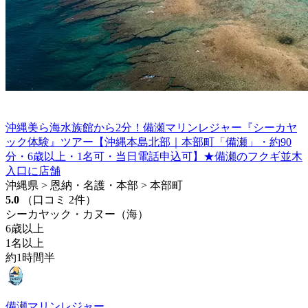
沖縄美ら海水族館から2分！備瀬マリンレジャー『シーカヤ
ック体験』ツアー【沖縄本島北部｜本部町「備瀬」・約90
分・6歳以上・1名可・当日電話申込可】★備瀬のフクギ並木
入口に店舗
沖縄県 > 恩納・名護・本部 > 本部町
5.0
（口コミ 2件）
シーカヤック・カヌー（海）
6歳以上
1名以上
約1時間半
備瀬マリンレジャー