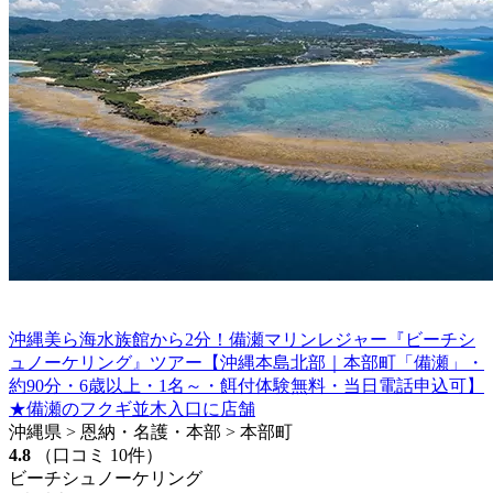
沖縄美ら海水族館から2分！備瀬マリンレジャー『ビーチシ
ュノーケリング』ツアー【沖縄本島北部｜本部町「備瀬」・
約90分・6歳以上・1名～・餌付体験無料・当日電話申込可】
★備瀬のフクギ並木入口に店舗
沖縄県 > 恩納・名護・本部 > 本部町
4.8
（口コミ 10件）
ビーチシュノーケリング