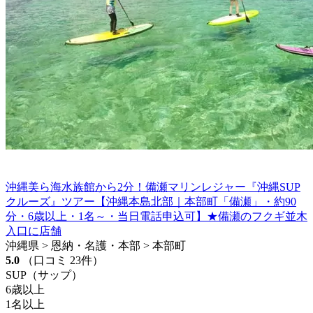
沖縄美ら海水族館から2分！備瀬マリンレジャー『沖縄SUP
クルーズ』ツアー【沖縄本島北部｜本部町「備瀬」・約90
分・6歳以上・1名～・当日電話申込可】★備瀬のフクギ並木
入口に店舗
沖縄県 > 恩納・名護・本部 > 本部町
5.0
（口コミ 23件）
SUP（サップ）
6歳以上
1名以上