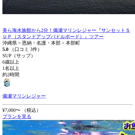
美ら海水族館から2分！備瀬マリンレジャー『サンセットＳ
ＵＰ（スタンドアップパドルボード）』ツアー
沖縄県 > 恩納・名護・本部 > 本部町
5.0
（口コミ 3件）
SUP（サップ）
6歳以上
1名以上
約2時間
備瀬マリンレジャー
¥7,000〜
（税込）
プランを見る