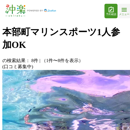
予約確認
メニュー
本部町マリンスポーツ1人参
加OK
の検索結果：
8
件
|
（1件〜8件を表示）
(口コミ募集中)