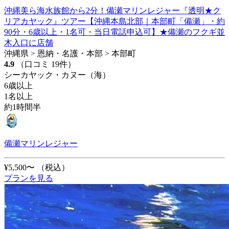
沖縄美ら海水族館から2分！備瀬マリンレジャー『透明★ク
リアカヤック』ツアー【沖縄本島北部｜本部町「備瀬」・約
90分・6歳以上・1名可・当日電話申込可】★備瀬のフクギ並
木入口に店舗
沖縄県 > 恩納・名護・本部 > 本部町
4.9
（口コミ 19件）
シーカヤック・カヌー（海）
6歳以上
1名以上
約1時間半
備瀬マリンレジャー
¥5,500〜
（税込）
プランを見る