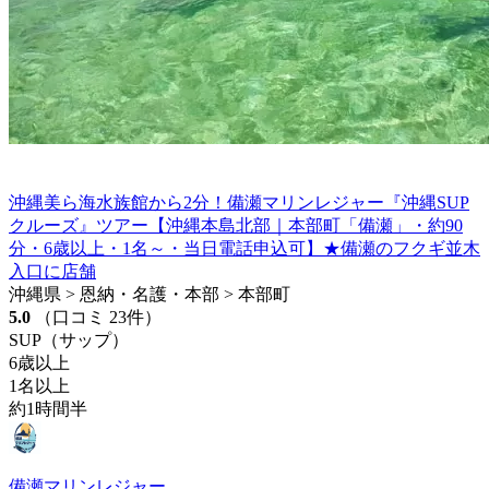
沖縄美ら海水族館から2分！備瀬マリンレジャー『沖縄SUP
クルーズ』ツアー【沖縄本島北部｜本部町「備瀬」・約90
分・6歳以上・1名～・当日電話申込可】★備瀬のフクギ並木
入口に店舗
沖縄県 > 恩納・名護・本部 > 本部町
5.0
（口コミ 23件）
SUP（サップ）
6歳以上
1名以上
約1時間半
備瀬マリンレジャー