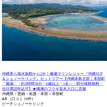
沖縄美ら海水族館から2分！備瀬マリンレジャー『沖縄SUP
＆シュノーケリング』セットツアー【沖縄本島北部｜本部町
「備瀬」・約2時間30分・6歳以上・1名～・餌付体験無料・
当日電話申込可】★備瀬のフクギ並木入口に店舗
沖縄県 > 恩納・名護・本部 > 本部町
4.9
（口コミ 10件）
ビーチシュノーケリング