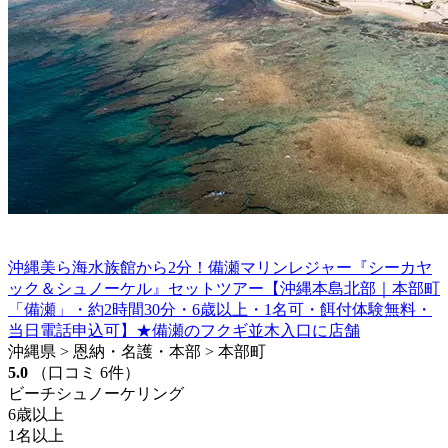
沖縄美ら海水族館から2分！備瀬マリンレジャー『シーカヤ
ック＆シュノーケル』セットツアー【沖縄本島北部｜本部町
「備瀬」・約2時間30分・6歳以上・1名可・餌付体験無料・
当日電話申込可】★備瀬のフクギ並木入口に店舗
沖縄県 > 恩納・名護・本部 > 本部町
5.0
（口コミ 6件）
ビーチシュノーケリング
6歳以上
1名以上