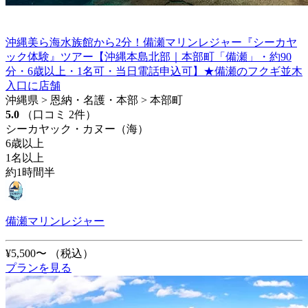
沖縄美ら海水族館から2分！備瀬マリンレジャー『シーカヤ
ック体験』ツアー【沖縄本島北部｜本部町「備瀬」・約90
分・6歳以上・1名可・当日電話申込可】★備瀬のフクギ並木
入口に店舗
沖縄県 > 恩納・名護・本部 > 本部町
5.0
（口コミ 2件）
シーカヤック・カヌー（海）
6歳以上
1名以上
約1時間半
備瀬マリンレジャー
¥5,500〜
（税込）
プランを見る