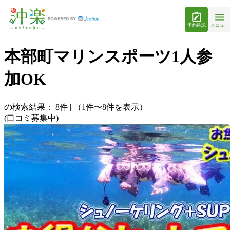
予約確認
メニュー
本部町マリンスポーツ1人参
加OK
の検索結果：
8
件
|
（1件〜8件を表示）
(口コミ募集中)