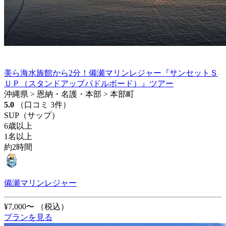
美ら海水族館から2分！備瀬マリンレジャー『サンセットＳ
ＵＰ（スタンドアップパドルボード）』ツアー
沖縄県 > 恩納・名護・本部 > 本部町
5.0
（口コミ 3件）
SUP（サップ）
6歳以上
1名以上
約2時間
備瀬マリンレジャー
¥7,000〜
（税込）
プランを見る