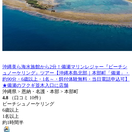
沖縄美ら海水族館から2分！備瀬マリンレジャー『ビーチシ
ュノーケリング』ツアー【沖縄本島北部｜本部町「備瀬」・
約90分・6歳以上・1名～・餌付体験無料・当日電話申込可】
★備瀬のフクギ並木入口に店舗
沖縄県 > 恩納・名護・本部 > 本部町
4.8
（口コミ 10件）
ビーチシュノーケリング
6歳以上
1名以上
約1時間半